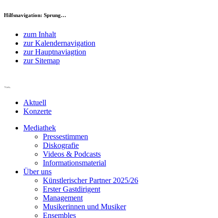
Hilfsnavigation: Sprung…
zum Inhalt
zur Kalendernavigation
zur Hauptnaviagtion
zur Sitemap
Aktuell
Konzerte
Mediathek
Pressestimmen
Diskografie
Videos & Podcasts
Informationsmaterial
Über uns
Künstlerischer Partner 2025/26
Erster Gastdirigent
Management
Musikerinnen und Musiker
Ensembles