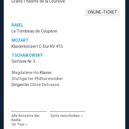
Grand Théâtre de la Coursive
ONLINE-TICKET
RAVEL
Le Tombeau de Couperin
MOZART
Klavierkonzert C-Dur KV 415
TSCHAIKOWSKY
Sinfonie Nr. 5
Magdalene Ho
Klavier
Stuttgarter Philharmoniker
Dirigentin
Chloé Dufresne
Alle Konzerte der
Seite verschicken
Reihe:
On Tour