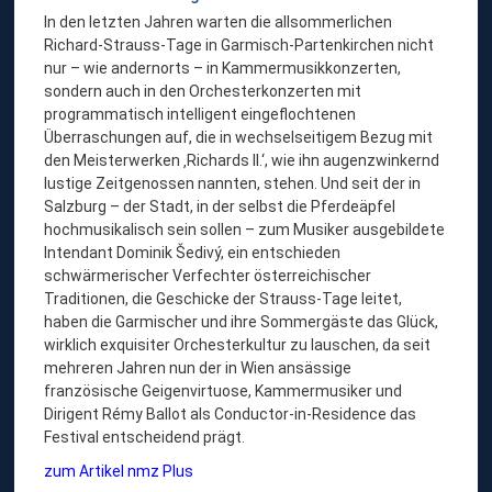
In den letzten Jahren warten die allsommerlichen
Richard-Strauss-Tage in Garmisch-Partenkirchen nicht
nur – wie andernorts – in Kammermusikkonzerten,
sondern auch in den Orchesterkonzerten mit
programmatisch intelligent eingeflochtenen
Überraschungen auf, die in wechselseitigem Bezug mit
den Meisterwerken ‚Richards II.‘, wie ihn augenzwinkernd
lustige Zeitgenossen nannten, stehen. Und seit der in
Salzburg – der Stadt, in der selbst die Pferdeäpfel
hochmusikalisch sein sollen – zum Musiker ausgebildete
Intendant Dominik Šedivý, ein entschieden
schwärmerischer Verfechter österreichischer
Traditionen, die Geschicke der Strauss-Tage leitet,
haben die Garmischer und ihre Sommergäste das Glück,
wirklich exquisiter Orchesterkultur zu lauschen, da seit
mehreren Jahren nun der in Wien ansässige
französische Geigenvirtuose, Kammermusiker und
Dirigent Rémy Ballot als Conductor-in-Residence das
Festival entscheidend prägt.
zum Artikel nmz Plus