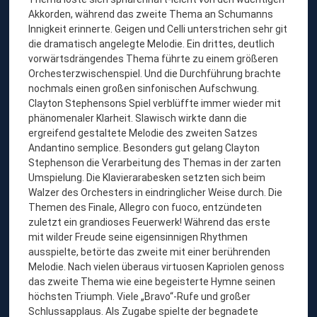
Akkorden, während das zweite Thema an Schumanns
Innigkeit erinnerte. Geigen und Celli unterstrichen sehr git
die dramatisch angelegte Melodie. Ein drittes, deutlich
vorwärtsdrängendes Thema führte zu einem größeren
Orchesterzwischenspiel. Und die Durchführung brachte
nochmals einen großen sinfonischen Aufschwung.
Clayton Stephensons Spiel verblüffte immer wieder mit
phänomenaler Klarheit. Slawisch wirkte dann die
ergreifend gestaltete Melodie des zweiten Satzes
Andantino semplice. Besonders gut gelang Clayton
Stephenson die Verarbeitung des Themas in der zarten
Umspielung. Die Klavierarabesken setzten sich beim
Walzer des Orchesters in eindringlicher Weise durch. Die
Themen des Finale, Allegro con fuoco, entzündeten
zuletzt ein grandioses Feuerwerk! Während das erste
mit wilder Freude seine eigensinnigen Rhythmen
ausspielte, betörte das zweite mit einer berührenden
Melodie. Nach vielen überaus virtuosen Kapriolen genoss
das zweite Thema wie eine begeisterte Hymne seinen
höchsten Triumph. Viele „Bravo“-Rufe und großer
Schlussapplaus. Als Zugabe spielte der begnadete