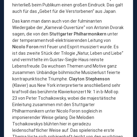
hinterließ beim Publikum einen großen Eindruck. Das galt
auch für das „Gebet für die Verstorbenen“ aus Japan.
Das kann man dann auch von der fulminanten
Wiedergabe der „Karneval-Ouvertüre“ von Antonin Dvorak
sagen, die von den
Stuttgarter Philharmonikern
unter
der temperamentvoll-elektrisierenden Leitung von
Nicolo Foron
mit Feuer und Esprit musiziert wurde. Es
ist das zweite Stück der Trilogie „Natur, Leben und Liebe“
und vermittelte im Gustav-Siegle-Haus reinste
Lebensfreude. Da wuchsen Themen und Motive ganz
zusammen. Unbändige böhmische Musizierlust feierte
kontrapunktische Triumphe.
Clayton Stephenson
(Klavier) aus New York interpretierte anschließend sehr
kraftvoll das berühmte Klavierkonzert Nr. 1 in b-Moll op.
23 von Peter Tschaikowsky, wobei die majestätische
Einleitung zusammen mit den Stuttgarter
Philharmonikern unter Nicolo Foron sogleich in
imponierender Weise gelang. Die Melodien
Tschaikowskys blühten hier in geradezu
leidenschaftlicher Weise auf. Das spielerische erste
Thema löste sich sphärenhaft-leicht von den wuchtigen