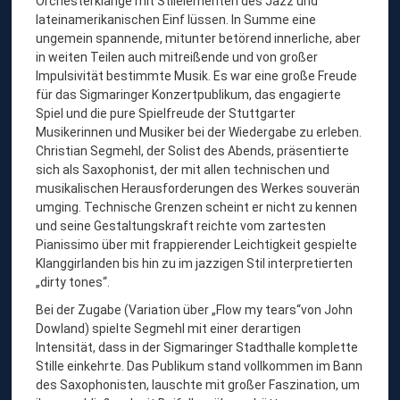
Orchesterklänge mit Stilelementen des Jazz und
lateinamerikanischen Einf lüssen. In Summe eine
ungemein spannende, mitunter betörend innerliche, aber
in weiten Teilen auch mitreißende und von großer
Impulsivität bestimmte Musik. Es war eine große Freude
für das Sigmaringer Konzertpublikum, das engagierte
Spiel und die pure Spielfreude der Stuttgarter
Musikerinnen und Musiker bei der Wiedergabe zu erleben.
Christian Segmehl, der Solist des Abends, präsentierte
sich als Saxophonist, der mit allen technischen und
musikalischen Herausforderungen des Werkes souverän
umging. Technische Grenzen scheint er nicht zu kennen
und seine Gestaltungskraft reichte vom zartesten
Pianissimo über mit frappierender Leichtigkeit gespielte
Klanggirlanden bis hin zu im jazzigen Stil interpretierten
„dirty tones“.
Bei der Zugabe (Variation über „Flow my tears“von John
Dowland) spielte Segmehl mit einer derartigen
Intensität, dass in der Sigmaringer Stadthalle komplette
Stille einkehrte. Das Publikum stand vollkommen im Bann
des Saxophonisten, lauschte mit großer Faszination, um