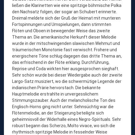
ließen die Klarinetten wie eine spritzige böhmische Polka
den Nachsatz folgen, der sogar an Schubert erinnerte.
Dreimal meldete sich der Gruß der Heimat mit munteren
Fortspinnungen und Umspielungen, dann stimmten
Flöten und Oboen in bewegender Weise das zweite
Thema an. Die amerikanische Herkunft dieser Melodie
wurde in der mitschwingenden slawischen Wehmut und
träumerischen Monotonie fast verwischt. Frohere und
energischere Töne schlug dagegen das dritte Thema an,
das erfrischend in der Flöte erklang. Durchführung,
Reprise und Coda wirkten hier ausgesprochen sieghaft.
Sehr schön wurde bei dieser Wiedergabe auch der zweite
Largo-Satz musiziert, wo die schwermütige Legende der
indianischen Prärie hervorstach. Die bekannte
Hauptmelodie erstrahlte in unvergesslichem
Stimmungszauber. Auch der melancholische Ton des
Englisch-Horns ging nicht unter. Sehnsüchtig war die
Flötenmelodie, an der Steigerung beteiligte sich
geheimnisvoll der Widerhalle eines Negro-Spirituals. Sehr
robust begann das Scherzo, Molto vivace, wo sich die
rhythmisch spritzige Melodie in fesselnder Weise