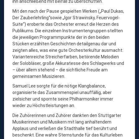
ihn anschließend mit Beifall zu überschütten.
Mit den nach der Pause gespielten Werken („Paul Dukas,
Der Zauberlehrling“sowie „Igor Strawinsky, Feuervogel-
Suite“) eroberte das Orchester erneut die Herzen des
Publikums. Die einzelnen Instrumentengruppen stellten
die jeweiligen Programmpunkte der in den beiden
Stücken erzählten Geschichten detailgenau dar und
zeigten alles, was eine gute Orchesterkultur ausmacht:
Variantenreiche Streicherfarben, betörende Melodien
der Solobläser, große Akkuratesse des Schlagwerks und
– über allem stehend – die sichtliche Freude am
gemeinsamen Musizieren.
Samuel Lee sorgte für die nötige Klangbalance,
organisierte das Zusammenspiel unauffällig, aber
zielsicher und spornte seine Philharmoniker immer
wieder zu Höchstleistungen an.
Die Zuhörerinnen und Zuhörer dankten den Stuttgarter
Musikerinnen und Musikern mit lang anhaltendem
Applaus und verließen die Stadthalle tief berührt und
beschenkt. Eine wahre Sternstunde für das Kulturleben