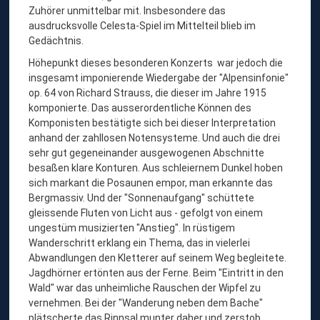
Zuhörer unmittelbar mit. Insbesondere das
ausdrucksvolle Celesta-Spiel im Mittelteil blieb im
Gedächtnis.
Höhepunkt dieses besonderen Konzerts war jedoch die
insgesamt imponierende Wiedergabe der "Alpensinfonie"
op. 64 von Richard Strauss, die dieser im Jahre 1915
komponierte. Das ausserordentliche Können des
Komponisten bestätigte sich bei dieser Interpretation
anhand der zahllosen Notensysteme. Und auch die drei
sehr gut gegeneinander ausgewogenen Abschnitte
besaßen klare Konturen. Aus schleiernem Dunkel hoben
sich markant die Posaunen empor, man erkannte das
Bergmassiv. Und der "Sonnenaufgang" schüttete
gleissende Fluten von Licht aus - gefolgt von einem
ungestüm musizierten "Anstieg". In rüstigem
Wanderschritt erklang ein Thema, das in vielerlei
Abwandlungen den Kletterer auf seinem Weg begleitete.
Jagdhörner ertönten aus der Ferne. Beim "Eintritt in den
Wald" war das unheimliche Rauschen der Wipfel zu
vernehmen. Bei der "Wanderung neben dem Bache"
plätscherte das Rinnsal munter daher und zerstob