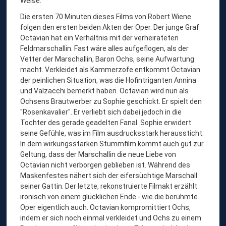
Weise.
Die ersten 70 Minuten dieses Films von Robert Wiene
folgen den ersten beiden Akten der Oper. Der junge Graf
Octavian hat ein Verhältnis mit der verheirateten
Feldmarschallin. Fast wäre alles aufgeflogen, als der
Vetter der Marschallin, Baron Ochs, seine Aufwartung
macht. Verkleidet als Kammerzofe entkommt Octavian
der peinlichen Situation, was die Hofintriganten Annina
und Valzacchi bemerkt haben. Octavian wird nun als
Ochsens Brautwerber zu Sophie geschickt. Er spielt den
"Rosenkavalier". Er verliebt sich dabei jedoch in die
Tochter des gerade geadelten Fanal. Sophie erwidert
seine Gefühle, was im Film ausdrucksstark heraussticht.
In dem wirkungsstarken Stummfilm kommt auch gut zur
Geltung, dass der Marschallin die neue Liebe von
Octavian nicht verborgen geblieben ist. Während des
Maskenfestes nähert sich der eifersüchtige Marschall
seiner Gattin. Der letzte, rekonstruierte Filmakt erzählt
ironisch von einem glücklichen Ende - wie die berühmte
Oper eigentlich auch. Octavian kompromittiert Ochs,
indem er sich noch einmal verkleidet und Ochs zu einem