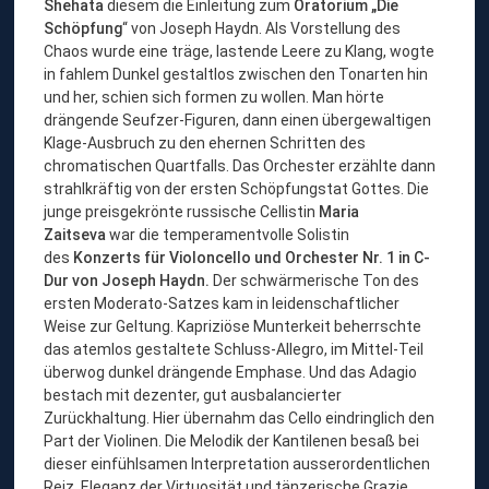
Shehata
diesem die Einleitung zum
Oratorium „Die
Schöpfung
“ von Joseph Haydn. Als Vorstellung des
Chaos wurde eine träge, lastende Leere zu Klang, wogte
in fahlem Dunkel gestaltlos zwischen den Tonarten hin
und her, schien sich formen zu wollen. Man hörte
drängende Seufzer-Figuren, dann einen übergewaltigen
Klage-Ausbruch zu den ehernen Schritten des
chromatischen Quartfalls. Das Orchester erzählte dann
strahlkräftig von der ersten Schöpfungstat Gottes. Die
junge preisgekrönte russische Cellistin
Maria
Zaitseva
war die temperamentvolle Solistin
des
Konzerts für Violoncello und Orchester Nr. 1 in C-
Dur von Joseph Haydn.
Der schwärmerische Ton des
ersten Moderato-Satzes kam in leidenschaftlicher
Weise zur Geltung. Kapriziöse Munterkeit beherrschte
das atemlos gestaltete Schluss-Allegro, im Mittel-Teil
überwog dunkel drängende Emphase. Und das Adagio
bestach mit dezenter, gut ausbalancierter
Zurückhaltung. Hier übernahm das Cello eindringlich den
Part der Violinen. Die Melodik der Kantilenen besaß bei
dieser einfühlsamen Interpretation ausserordentlichen
Reiz. Eleganz der Virtuosität und tänzerische Grazie