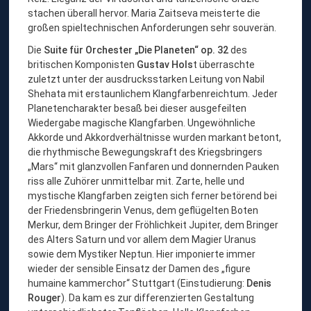
stachen überall hervor. Maria Zaitseva meisterte die
großen spieltechnischen Anforderungen sehr souverän.
Die
Suite für Orchester „Die Planeten“ op. 32
des
britischen Komponisten
Gustav Hols
t überraschte
zuletzt unter der ausdrucksstarken Leitung von Nabil
Shehata mit erstaunlichem Klangfarbenreichtum. Jeder
Planetencharakter besaß bei dieser ausgefeilten
Wiedergabe magische Klangfarben. Ungewöhnliche
Akkorde und Akkordverhältnisse wurden markant betont,
die rhythmische Bewegungskraft des Kriegsbringers
„Mars“ mit glanzvollen Fanfaren und donnernden Pauken
riss alle Zuhörer unmittelbar mit. Zarte, helle und
mystische Klangfarben zeigten sich ferner betörend bei
der Friedensbringerin Venus, dem geflügelten Boten
Merkur, dem Bringer der Fröhlichkeit Jupiter, dem Bringer
des Alters Saturn und vor allem dem Magier Uranus
sowie dem Mystiker Neptun. Hier imponierte immer
wieder der sensible Einsatz der Damen des „figure
humaine kammerchor“ Stuttgart (Einstudierung:
Denis
Rouger
). Da kam es zur differenzierten Gestaltung