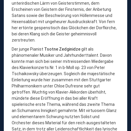
unterirdischen Lärm von Geisterstimmen, dem
Erscheinen von Geistern der Finsternis, der Anbetung
Satans sowie der Beschwörung von Höllenmesse und
Hexensabbat mit ungeheurer Ausdruckskraft. Von fern
her ertönte gespenstisch das Glöckchen der Dorfkirche,
bei deren Klang sich die Geister geheimnisvoll
zerstreuten.
Der junge Pianist
Tsotne Zedginidze
gilt als
phänomenaler Musiker und Jahrhunderttalent. Davon
konnte man sich bei seiner mitreissenden Wiedergabe
des Klavierkonzerts Nr. 1 in b-Moll op. 23 von Peter
Tschaikowsky überzeugen. Sogleich die majestätische
Einleitung wurde hier zusammen mit den Stuttgarter
Philharmonikern unter Chloe Dufresne sehr gut
getroffen. Wuchtig von Klavier-Akkorden überhöht,
mündete diese Eröffnung in das bei aller Kraft
spielerische erste Thema, während das zweite Thema
an Schumanns Innigkeit gemahnte. Mit virtuosem Glanz
und elementarem Schwung nutzten Solist und
Orchester dieses Material für den reich ausgestalteten
Satz, in dem trotz aller Leidenschaftlichkeit das lyrische