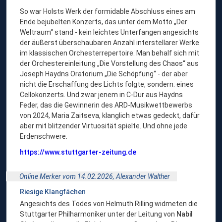
So war Holsts Werk der formidable Abschluss eines am
Ende bejubelten Konzerts, das unter dem Motto „Der
Weltraum“ stand - kein leichtes Unterfangen angesichts
der äußerst überschaubaren Anzahl interstellarer Werke
im klassischen Orchesterrepertoire. Man behalf sich mit
der Orchestereinleitung „Die Vorstellung des Chaos“ aus
Joseph Haydns Oratorium „Die Schöpfung“ - der aber
nicht die Erschaffung des Lichts folgte, sondern: eines
Cellokonzerts. Und zwar jenem in C-Dur aus Haydns
Feder, das die Gewinnerin des ARD-Musikwettbewerbs
von 2024, Maria Zaitseva, klanglich etwas gedeckt, dafür
aber mit blitzender Virtuosität spielte. Und ohne jede
Erdenschwere.
https://www.stuttgarter-zeitung.de
Online Merker vom 14.02.2026,
Alexander Walther
Riesige Klangfächen
Angesichts des Todes von Helmuth Rilling widmeten die
Stuttgarter Philharmoniker unter der Leitung von
Nabil