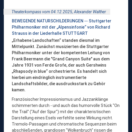
Theaterkompass vom 04.12.2025,
Alexander Walther
BEWEGENDE NATURSCHILDERUNGEN -- Stuttgarter
Philharmoniker mit der „Alpensinfonie“ von Richard
Strauss in der Liederhalle STUTTGART
„Erhabene Landschaften“ standen diesmal im
Mittelpunkt. Zunächst musizierten die Stuttgarter
Philharmoniker unter der kompetenten Leitung von
Frank Beermann die "Grand Canyon Suite" aus dem
Jahre 1931 von Ferde Grofe, der auch Gershwins
„Rhapsody in blue“ orchestrierte. Es handelt sich
hierbei um eindringlich instrumentierte
Landschaftsbilder, die ausdrucksstark zu Gehör
kamen.
Französischer Impressionismus und Jazzanklänge
schimmerten durch - und auch das humorvolle Stück "On
the Trail" ("Auf der Spur") mit der charakteristischen
Darstellung eines Esels verfehlte seine Wirkung nicht.
Tremolo-Passagen und chromatische Sequenzen beim
abschließenden, grandiosen "Wolkenbruch" rissen die