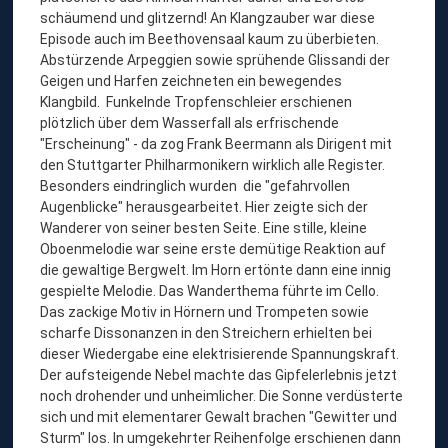
schäumend und glitzernd! An Klangzauber war diese
Episode auch im Beethovensaal kaum zu überbieten.
Abstürzende Arpeggien sowie sprühende Glissandi der
Geigen und Harfen zeichneten ein bewegendes
Klangbild. Funkelnde Tropfenschleier erschienen
plötzlich über dem Wasserfall als erfrischende
"Erscheinung" - da zog Frank Beermann als Dirigent mit
den Stuttgarter Philharmonikern wirklich alle Register.
Besonders eindringlich wurden die "gefahrvollen
Augenblicke" herausgearbeitet. Hier zeigte sich der
Wanderer von seiner besten Seite. Eine stille, kleine
Oboenmelodie war seine erste demütige Reaktion auf
die gewaltige Bergwelt. Im Horn ertönte dann eine innig
gespielte Melodie. Das Wanderthema führte im Cello.
Das zackige Motiv in Hörnern und Trompeten sowie
scharfe Dissonanzen in den Streichern erhielten bei
dieser Wiedergabe eine elektrisierende Spannungskraft.
Der aufsteigende Nebel machte das Gipfelerlebnis jetzt
noch drohender und unheimlicher. Die Sonne verdüsterte
sich und mit elementarer Gewalt brachen "Gewitter und
Sturm" los. In umgekehrter Reihenfolge erschienen dann