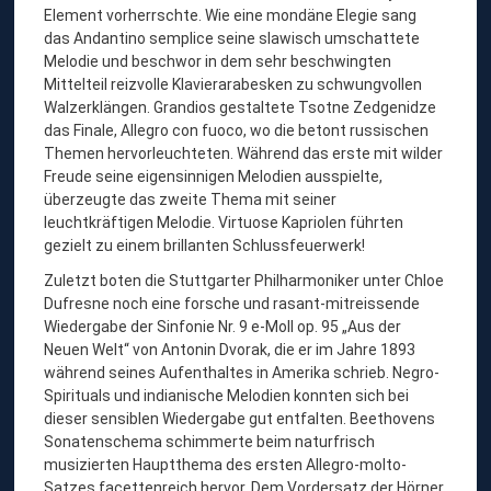
Element vorherrschte. Wie eine mondäne Elegie sang
das Andantino semplice seine slawisch umschattete
Melodie und beschwor in dem sehr beschwingten
Mittelteil reizvolle Klavierarabesken zu schwungvollen
Walzerklängen. Grandios gestaltete Tsotne Zedgenidze
das Finale, Allegro con fuoco, wo die betont russischen
Themen hervorleuchteten. Während das erste mit wilder
Freude seine eigensinnigen Melodien ausspielte,
überzeugte das zweite Thema mit seiner
leuchtkräftigen Melodie. Virtuose Kapriolen führten
gezielt zu einem brillanten Schlussfeuerwerk!
Zuletzt boten die Stuttgarter Philharmoniker unter Chloe
Dufresne noch eine forsche und rasant-mitreissende
Wiedergabe der Sinfonie Nr. 9 e-Moll op. 95 „Aus der
Neuen Welt“ von Antonin Dvorak, die er im Jahre 1893
während seines Aufenthaltes in Amerika schrieb. Negro-
Spirituals und indianische Melodien konnten sich bei
dieser sensiblen Wiedergabe gut entfalten. Beethovens
Sonatenschema schimmerte beim naturfrisch
musizierten Hauptthema des ersten Allegro-molto-
Satzes facettenreich hervor. Dem Vordersatz der Hörner