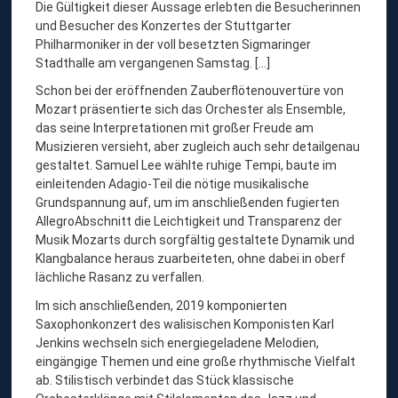
Die Gültigkeit dieser Aussage erlebten die Besucherinnen
und Besucher des Konzertes der Stuttgarter
Philharmoniker in der voll besetzten Sigmaringer
Stadthalle am vergangenen Samstag. [...]
Schon bei der eröffnenden Zauberflötenouvertüre von
Mozart präsentierte sich das Orchester als Ensemble,
das seine Interpretationen mit großer Freude am
Musizieren versieht, aber zugleich auch sehr detailgenau
gestaltet. Samuel Lee wählte ruhige Tempi, baute im
einleitenden Adagio-Teil die nötige musikalische
Grundspannung auf, um im anschließenden fugierten
AllegroAbschnitt die Leichtigkeit und Transparenz der
Musik Mozarts durch sorgfältig gestaltete Dynamik und
Klangbalance heraus zuarbeiteten, ohne dabei in oberf
lächliche Rasanz zu verfallen.
Im sich anschließenden, 2019 komponierten
Saxophonkonzert des walisischen Komponisten Karl
Jenkins wechseln sich energiegeladene Melodien,
eingängige Themen und eine große rhythmische Vielfalt
ab. Stilistisch verbindet das Stück klassische