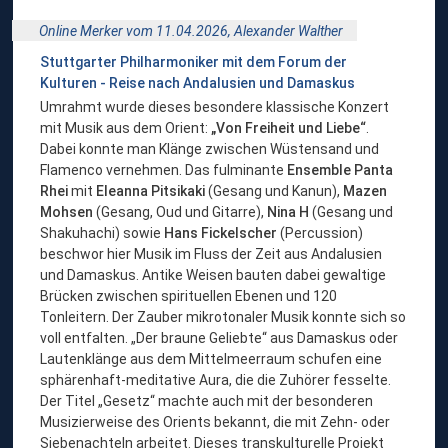
Online Merker vom 11.04.2026,
Alexander Walther
Stuttgarter Philharmoniker mit dem Forum der
Kulturen - Reise nach Andalusien und Damaskus
Umrahmt wurde dieses besondere klassische Konzert
mit Musik aus dem Orient:
„Von Freiheit und Liebe“
.
Dabei konnte man Klänge zwischen Wüstensand und
Flamenco vernehmen. Das fulminante
Ensemble Panta
Rhei
mit
Eleanna Pitsikaki
(Gesang und Kanun),
Mazen
Mohsen
(Gesang, Oud und Gitarre),
Nina H
(Gesang und
Shakuhachi) sowie
Hans Fickelscher
(Percussion)
beschwor hier Musik im Fluss der Zeit aus Andalusien
und Damaskus. Antike Weisen bauten dabei gewaltige
Brücken zwischen spirituellen Ebenen und 120
Tonleitern. Der Zauber mikrotonaler Musik konnte sich so
voll entfalten. „Der braune Geliebte“ aus Damaskus oder
Lautenklänge aus dem Mittelmeerraum schufen eine
sphärenhaft-meditative Aura, die die Zuhörer fesselte.
Der Titel „Gesetz“ machte auch mit der besonderen
Musizierweise des Orients bekannt, die mit Zehn- oder
Siebenachteln arbeitet. Dieses transkulturelle Projekt