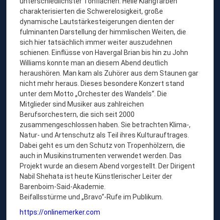
unterschiedlichster Tonflächen. Helle Klangfarben
charakterisierten die Schwerelosigkeit, große
dynamische Lautstärkesteigerungen dienten der
fulminanten Darstellung der himmlischen Weiten, die
sich hier tatsächlich immer weiter auszudehnen
schienen. Einflüsse von Havergal Brian bis hin zu John
Williams konnte man an diesem Abend deutlich
heraushören. Man kam als Zuhörer aus dem Staunen gar
nicht mehr heraus. Dieses besondere Konzert stand
unter dem Motto „Orchester des Wandels“. Die
Mitglieder sind Musiker aus zahlreichen
Berufsorchestern, die sich seit 2000
zusammengeschlossen haben. Sie betrachten Klima-,
Natur- und Artenschutz als Teil ihres Kulturauftrages.
Dabei geht es um den Schutz von Tropenhölzern, die
auch in Musikinstrumenten verwendet werden. Das
Projekt wurde an diesem Abend vorgestellt. Der Dirigent
Nabil Shehata ist heute Künstlerischer Leiter der
Barenboim-Said-Akademie.
Beifallsstürme und „Bravo“-Rufe im Publikum.
https://onlinemerker.com