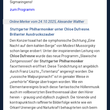
Sigmaringens!
zum Programm
Online Merker vom 24.10.2025,
Alexander Walther
Stuttgarter Philharmoniker unter Chloe Dufresne.
Brillanter Ausdruckszauber
Den Konzertsaal hat die symphonische Dichtung „Eine
Nacht auf dem kahlen Berge“ von Modest Mussorgsky
schon lange erobert. Unter der inspirierenden Leitung von
Chloe Dufresne
wurde das neue Programm „Slawische
Zeitgenossen“ der
Stuttgarter
Philharmoniker
facettenreich eröffnet. Diese Tondichtung ist angeblich
durch Franz Liszts „Totentanz“ angeregt worden. Die
„russische Walpurgisnacht“ ist in genialer Weise in
„unerhörte“ Klänge übertragen worden. Wie ein
Elementarereignis brach diese fantastische Höllenmusik
auch im vollbesetzten Beethovensaal über den Hörer
herein – grausig und idyllisch zugleich. Die tönende und
kontrapunktisch raffinierte Bilderfolge wirkte wie ein
Orkan! Urenergie und Naturkraft behaupteten sich beim