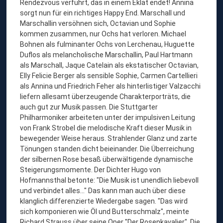
Rendezvous verführt, das in einem Eklat endet! Annina
sorgt nun für ein richtiges Happy End. Marschall und
Marschallin versöhnen sich, Octavian und Sophie
kommen zusammen, nur Ochs hat verloren. Michael
Bohnen als fulminanter Ochs von Lerchenau, Huguette
Duflos als melancholische Marschallin, Paul Hartmann
als Marschall, Jaque Catelain als ekstatischer Octavian,
Elly Felicie Berger als sensible Sophie, Carmen Cartellieri
als Annina und Friedrich Feher als hinterlistiger Valzacchi
liefern allesamt überzeugende Charakterporträts, die
auch gut zur Musik passen. Die Stuttgarter
Philharmoniker arbeiteten unter der impulsiven Leitung
von Frank Strobel die melodische Kraft dieser Musik in
bewegender Weise heraus. Strahlender Glanz und zarte
Tönungen standen dicht beieinander. Die Überreichung
der silbernen Rose besaß überwältigende dynamische
Steigerungsmomente. Der Dichter Hugo von
Hofmannsthal betonte: "Die Musik ist unendlich liebevoll
und verbindet alles..." Das kann man auch über diese
klanglich differenzierte Wiedergabe sagen. "Das wird
sich komponieren wie Öl und Butterschmalz", meinte
Richard Strauss über seine Oper "Der Rosenkavalier". Die