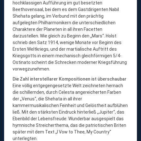
hochklassigen Aufführung im gut besetzten
Beethovensaal, bei dem es dem Gastdirigenten Nabil
Shehata gelang, im Verbund mit den prächtig
aufgelegten Philharmonikern die unterschiedlichen
Charaktere der Planeten in all ihren Facetten
darzustellen. Wie gleich zu Beginn den „Mars“. Holst
schrieb den Satz 1914, wenige Monate vor Beginn des
Ersten Weltkriegs, und der martialische Auftritt des
Kriegsgotts in einem mechanisch gleichförmigen 5/4-
Ostinato scheint die Schrecken moderner Kriegsführung
vorwegzunehmen.
Die Zahl interstellarer Kompositionen ist überschaubar
Eine völlig entgegengesetzte Welt zeichneten hernach
die schillernden, durch Celesta angereicherten Farben
der „Venus“, die Shehata in all ihrer
kammermusikalischen Feinheit und Gelöstheit aufblühen
ließ. Mit den stärksten Eindruck hinterließ „Jupiter“, das
Ebenbild der Lebensfreude: Wunderbar ausgespielt das
hymnische Streicherthema, das die patriotischen Briten
später mit dem Text „I Vow to Thee, My Country“
unterlegten.