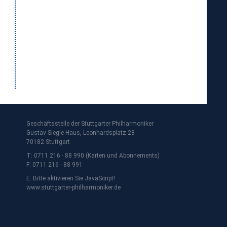
Geschäftsstelle der Stuttgarter Philharmoniker
Gustav-Siegle-Haus, Leonhardsplatz 28
70182 Stuttgart
T: 0711 216 - 88 990 (Karten und Abonnements)
F: 0711 216 - 88 991
E:
Bitte aktivieren Sie JavaScript!
www.stuttgarter-philharmoniker.de