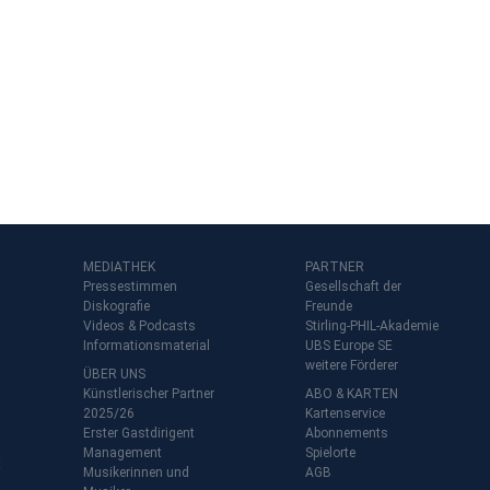
MEDIATHEK
PARTNER
Pressestimmen
Gesellschaft der
Diskografie
Freunde
Videos & Podcasts
Stirling-PHIL-Akademie
Informationsmaterial
UBS Europe SE
weitere Förderer
ÜBER UNS
Künstlerischer Partner
ABO & KARTEN
2025/26
Kartenservice
Erster Gastdirigent
Abonnements
Management
Spielorte
t
Musikerinnen und
AGB