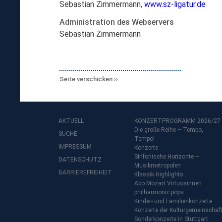
Sebastian Zimmermann,
www.sz-ligatur.de
Administration des Webservers
Sebastian Zimmermann
Seite verschicken
AKTUELL
KONZERTPROGRAMM 2026/27
Die große Reihe – Tempo,
SUCHE
Tempo!
IMPRESSUM
Konzerte
Sinfonische Horizonte –
DATENSCHUTZ
Musikmetropolen
BARRIEREFREIHEIT
Klassik Highlights
Abo Mozart Virtuosinnen
philharmonic pops
Kinder- und Familienkonzerte
Konzerte der Kulturgemeinschaf
Sonderkonzerte in Stuttgart