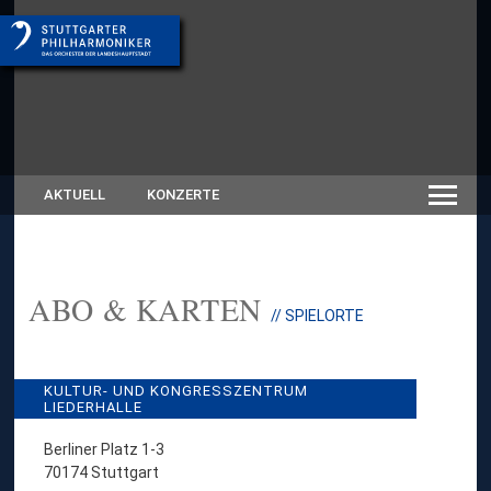
AKTUELL
KONZERTE
ABO & KARTEN
:
// SPIELORTE
S
P
I
E
KULTUR- UND KONGRESSZENTRUM
L
LIEDERHALLE
O
R
Berliner Platz 1-3
T
70174 Stuttgart
E