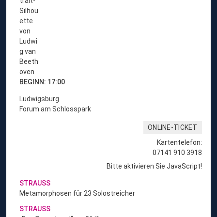
u
r
K
o
n
z
e
r
t
BEGINN: 17:00
-
Ludwigsburg
Ü
Forum am Schlosspark
b
e
ONLINE-TICKET
r
s
Kartentelefon:
i
07141 910 3918
c
Bitte aktivieren Sie JavaScript!
h
STRAUSS
t
Metamorphosen für 23 Solostreicher
„
B
STRAUSS
e