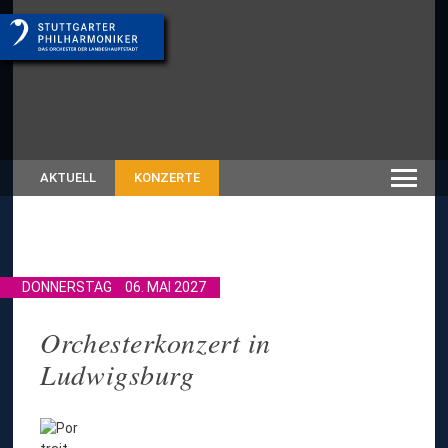
AKTUELL
KONZERTE
DONNERSTAG
06. MAI 2027
Orchesterkonzert in
Ludwigsburg
z