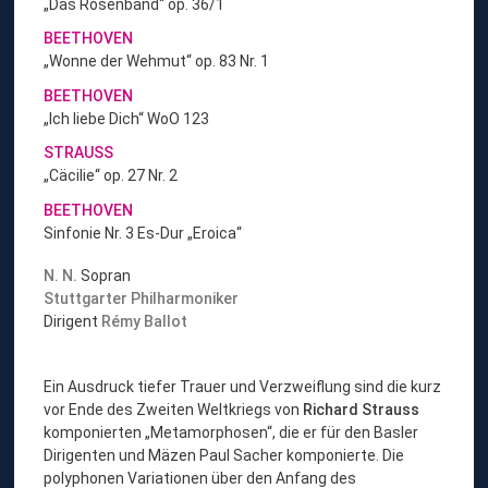
„Das Rosenband“ op. 36/1
e
BEETHOVEN
t
„Wonne der Wehmut“ op. 83 Nr. 1
h
o
BEETHOVEN
v
„Ich liebe Dich“ WoO 123
e
STRAUSS
n
„Cäcilie“ op. 27 Nr. 2
-
T
BEETHOVEN
a
Sinfonie Nr. 3 Es-Dur „Eroica“
g
e
N. N.
Sopran
“
Stuttgarter Philharmoniker
Dirigent
Rémy Ballot
Ein Ausdruck tiefer Trauer und Verzweiflung sind die kurz
vor Ende des Zweiten Weltkriegs von
Richard Strauss
komponierten „Metamorphosen“, die er für den Basler
Dirigenten und Mäzen Paul Sacher komponierte. Die
polyphonen Variationen über den Anfang des