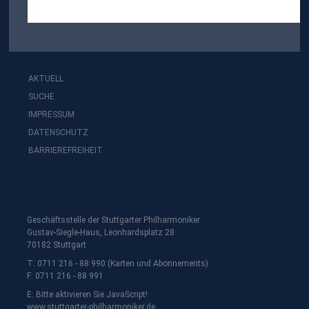
AKTUELL
SUCHE
IMPRESSUM
DATENSCHUTZ
BARRIEREFREIHEIT
Geschäftsstelle der Stuttgarter Philharmoniker
Gustav-Siegle-Haus, Leonhardsplatz 28
70182 Stuttgart
T: 0711 216 - 88 990 (Karten und Abonnements)
F: 0711 216 - 88 991
E:
Bitte aktivieren Sie JavaScript!
www.stuttgarter-philharmoniker.de