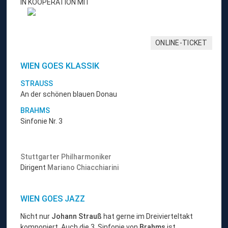
IN KOOPERATION MIT
ONLINE-TICKET
WIEN GOES KLASSIK
STRAUSS
An der schönen blauen Donau
BRAHMS
Sinfonie Nr. 3
Stuttgarter Philharmoniker
Dirigent
Mariano Chiacchiarini
WIEN GOES JAZZ
Nicht nur
Johann Strauß
hat gerne im Dreivierteltakt
komponiert. Auch die 3. Sinfonie von
Brahms
ist