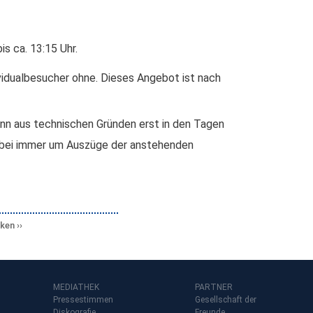
s ca. 13:15 Uhr.
idualbesucher ohne. Dieses Angebot ist nach
nn aus technischen Gründen erst in den Tagen
abei immer um Auszüge der anstehenden
cken
MEDIATHEK
PARTNER
Pressestimmen
Gesellschaft der
Diskografie
Freunde