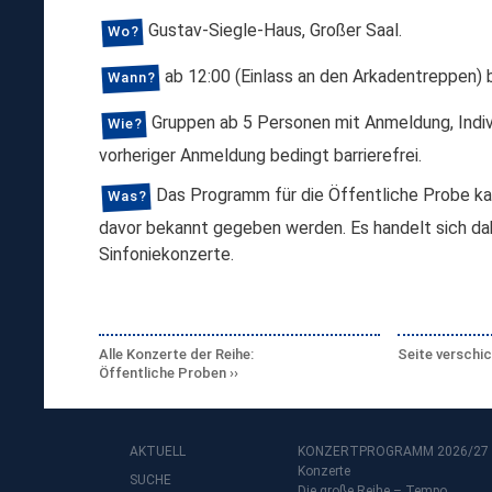
Gustav-Siegle-Haus, Großer Saal.
Wo?
ab 12:00 (Einlass an den Arkadentreppen) bi
Wann?
Gruppen ab 5 Personen mit Anmeldung, Indiv
Wie?
vorheriger Anmeldung bedingt barrierefrei.
Das Programm für die Öffentliche Probe ka
Was?
davor bekannt gegeben werden. Es handelt sich d
Sinfoniekonzerte.
Alle Konzerte der Reihe:
Seite verschi
Öffentliche Proben
AKTUELL
KONZERTPROGRAMM 2026/27
Konzerte
SUCHE
Die große Reihe – Tempo,