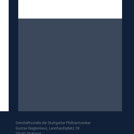
Geschäftsstelle der Stuttgarter Philharmoniker
Gustav-Siegle-Haus, Leonhardsplatz 28
70182 Stuttgart