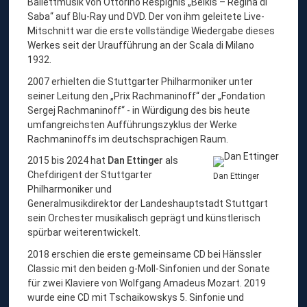
Ballettmusik von Ottorino Respighis „Belkis – Regina di
Saba“ auf Blu-Ray und DVD. Der von ihm geleitete Live-
Mitschnitt war die erste vollständige Wiedergabe dieses
Werkes seit der Uraufführung an der Scala di Milano
1932.
2007 erhielten die Stuttgarter Philharmoniker unter
seiner Leitung den „Prix Rachmaninoff“ der „Fondation
Sergej Rachmaninoff“ - in Würdigung des bis heute
umfangreichsten Aufführungszyklus der Werke
Rachmaninoffs im deutschsprachigen Raum.
2015 bis 2024 hat
Dan Ettinger
als
Chefdirigent der Stuttgarter
Dan Ettinger
Philharmoniker und
Generalmusikdirektor der Landeshauptstadt Stuttgart
sein Orchester musikalisch geprägt und künstlerisch
spürbar weiterentwickelt.
2018 erschien die erste gemeinsame CD bei Hänssler
Classic mit den beiden g-Moll-Sinfonien und der Sonate
für zwei Klaviere von Wolfgang Amadeus Mozart. 2019
wurde eine CD mit Tschaikowskys 5. Sinfonie und