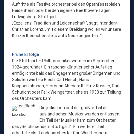
Auftritte als Festivalorchester bei den Opernfestspielen
Heidenheim oder bei den eigenen Beethoven-Tagen
Ludwigsburg-Stuttgart.
„Exzellenz, Tradition und Leidenschaft“, sagt Intendant
Christian Lorenz, „mit diesem Dreiklang wollen wir unsere
Konzertbesucher stets aufs Neue begeistern.“
Frühe Erfolge
Die Stuttgarter Philharmoniker wurden im September
1924 gegründet. Ein rascher künstlerischer Aufstieg
ermöglichte bald das Engagement großer Dirigenten und
Solisten wie Leo Blech, Carl Flesch, Hans
Knappertsbusch, Hermann Abendroth, Fritz Kreisler, Carl
Schuricht oder Felix Weingartner, ehe es 1933 zur Teilung
des Orchesters kam.
Die jüdischen und der größte Teil der
ausländischen Musiker wurden entlassen.
Leo Blech
Ein Teil der Musiker kam zum Orchester
des „Reichssenders Stuttgart”. Ein weiterer Teil
arbeitete als „Landesorchester Gau Württemberg-