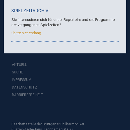
SPIELZEITARCHIV
Sie interessieren sich für unser Repertoire und die Programme
der vergangenen Spielzeiten?
bitte hier entlang
AKTUELL
SUCHE
IMPRESSUM
DATENSCHUTZ
BARRIEREFREIHEIT
Geschäftsstelle der Stuttgarter Philharmoniker
Gustav-Siegle-Haus, Leonhardsplatz 28