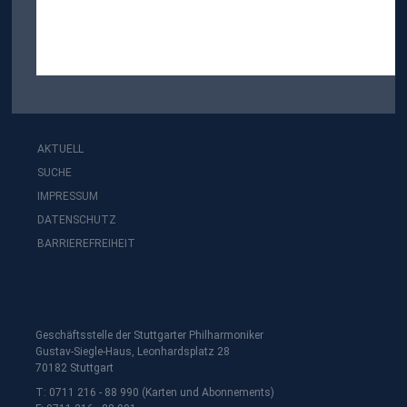
AKTUELL
SUCHE
IMPRESSUM
DATENSCHUTZ
BARRIEREFREIHEIT
Geschäftsstelle der Stuttgarter Philharmoniker
Gustav-Siegle-Haus, Leonhardsplatz 28
70182 Stuttgart
T: 0711 216 - 88 990 (Karten und Abonnements)