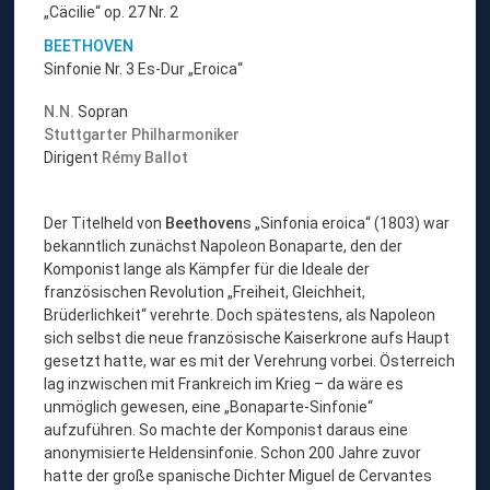
„Cäcilie“ op. 27 Nr. 2
BEETHOVEN
Sinfonie Nr. 3 Es-Dur „Eroica“
N.N.
Sopran
Stuttgarter Philharmoniker
Dirigent
Rémy Ballot
Der Titelheld von
Beethoven
s „Sinfonia eroica“ (1803) war
bekanntlich zunächst Napoleon Bonaparte, den der
Komponist lange als Kämpfer für die Ideale der
französischen Revolution „Freiheit, Gleichheit,
Brüderlichkeit“ verehrte. Doch spätestens, als Napoleon
sich selbst die neue französische Kaiserkrone aufs Haupt
gesetzt hatte, war es mit der Verehrung vorbei. Österreich
lag inzwischen mit Frankreich im Krieg – da wäre es
unmöglich gewesen, eine „Bonaparte-Sinfonie“
aufzuführen. So machte der Komponist daraus eine
anonymisierte Heldensinfonie. Schon 200 Jahre zuvor
hatte der große spanische Dichter Miguel de Cervantes