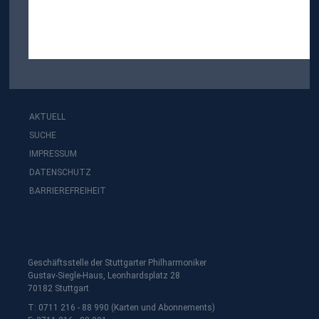
AKTUELL
SUCHE
IMPRESSUM
DATENSCHUTZ
BARRIEREFREIHEIT
Geschäftsstelle der Stuttgarter Philharmoniker
Gustav-Siegle-Haus, Leonhardsplatz 28
70182 Stuttgart
T: 0711 216 - 88 990 (Karten und Abonnements)