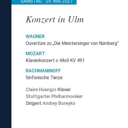
SAMSTAG
29. MAI 2027
Konzert in Ulm
WAGNER
Ouvertüre zu „Die Meistersinger von Nürnberg“
MOZART
Klavierkonzert c-Moll KV 491
RACHMANINOFF
Sinfonische Tänze
Claire Huangci
Klavier
Stuttgarter Philharmoniker
Dirigent
Andrey Boreyko