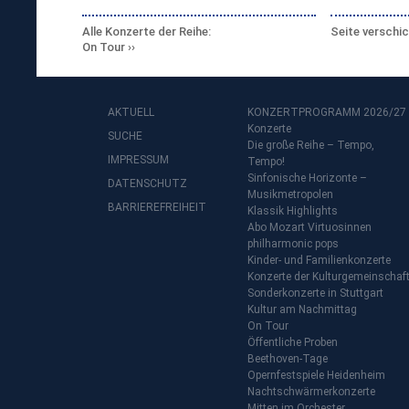
Alle Konzerte der Reihe:
Seite verschi
On Tour
AKTUELL
KONZERTPROGRAMM 2026/27
Konzerte
SUCHE
Die große Reihe – Tempo,
IMPRESSUM
Tempo!
Sinfonische Horizonte –
DATENSCHUTZ
Musikmetropolen
BARRIEREFREIHEIT
Klassik Highlights
Abo Mozart Virtuosinnen
philharmonic pops
Kinder- und Familienkonzerte
Konzerte der Kulturgemeinschaf
Sonderkonzerte in Stuttgart
Kultur am Nachmittag
On Tour
Öffentliche Proben
Beethoven-Tage
Opernfestspiele Heidenheim
Nachtschwärmerkonzerte
Mitten im Orchester