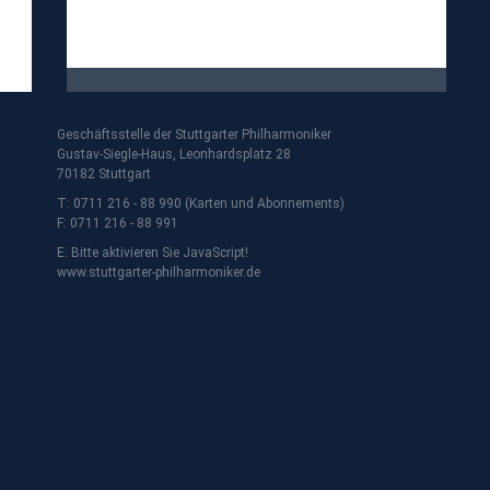
Geschäftsstelle der Stuttgarter Philharmoniker
Gustav-Siegle-Haus, Leonhardsplatz 28
70182 Stuttgart
T: 0711 216 - 88 990 (Karten und Abonnements)
F: 0711 216 - 88 991
E:
Bitte aktivieren Sie JavaScript!
www.stuttgarter-philharmoniker.de