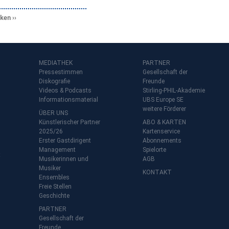
cken
MEDIATHEK
PARTNER
Pressestimmen
Gesellschaft der
Diskografie
Freunde
Videos & Podcasts
Stirling-PHIL-Akademie
Informationsmaterial
UBS Europe SE
weitere Förderer
ÜBER UNS
Künstlerischer Partner
ABO & KARTEN
2025/26
Kartenservice
Erster Gastdirigent
Abonnements
Management
Spielorte
t
Musikerinnen und
AGB
Musiker
KONTAKT
Ensembles
Freie Stellen
Geschichte
PARTNER
Gesellschaft der
Freunde