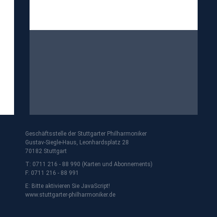
Geschäftsstelle der Stuttgarter Philharmoniker
Gustav-Siegle-Haus, Leonhardsplatz 28
70182 Stuttgart
T: 0711 216 - 88 990 (Karten und Abonnements)
F: 0711 216 - 88 991
E:
Bitte aktivieren Sie JavaScript!
www.stuttgarter-philharmoniker.de