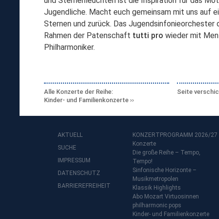
und Sternenleuchten ist die Inspiration für das Mo
Jugendliche. Macht euch gemeinsam mit uns auf e
Sternen und zurück. Das Jugendsinfonieorchester d
Rahmen der Patenschaft
tutti pro
wieder mit Ment
Philharmoniker.
Alle Konzerte der Reihe:
Seite verschi
Kinder- und Familienkonzerte
AKTUELL
KONZERTPROGRAMM 2026/27
Konzerte
SUCHE
Die große Reihe – Tempo,
IMPRESSUM
Tempo!
Sinfonische Horizonte –
DATENSCHUTZ
Musikmetropolen
BARRIEREFREIHEIT
Klassik Highlights
Abo Mozart Virtuosinnen
philharmonic pops
Kinder- und Familienkonzerte