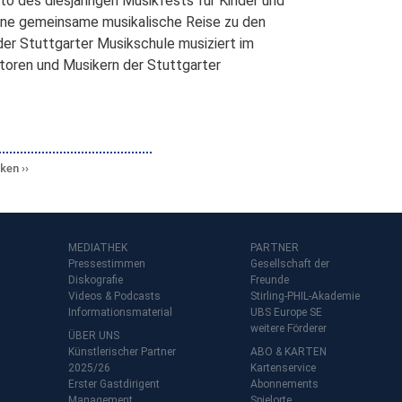
tto des diesjährigen Musikfests für Kinder und
ine gemeinsame musikalische Reise zu den
er Stuttgarter Musikschule musiziert im
oren und Musikern der Stuttgarter
cken
MEDIATHEK
PARTNER
Pressestimmen
Gesellschaft der
Diskografie
Freunde
Videos & Podcasts
Stirling-PHIL-Akademie
Informationsmaterial
UBS Europe SE
weitere Förderer
ÜBER UNS
Künstlerischer Partner
ABO & KARTEN
2025/26
Kartenservice
Erster Gastdirigent
Abonnements
Management
Spielorte