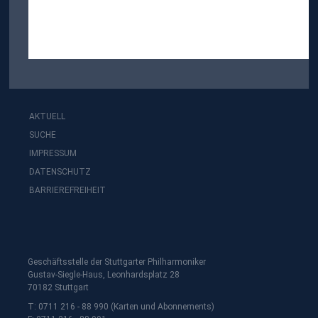
AKTUELL
SUCHE
IMPRESSUM
DATENSCHUTZ
BARRIEREFREIHEIT
Geschäftsstelle der Stuttgarter Philharmoniker
Gustav-Siegle-Haus, Leonhardsplatz 28
70182 Stuttgart
T: 0711 216 - 88 990 (Karten und Abonnements)