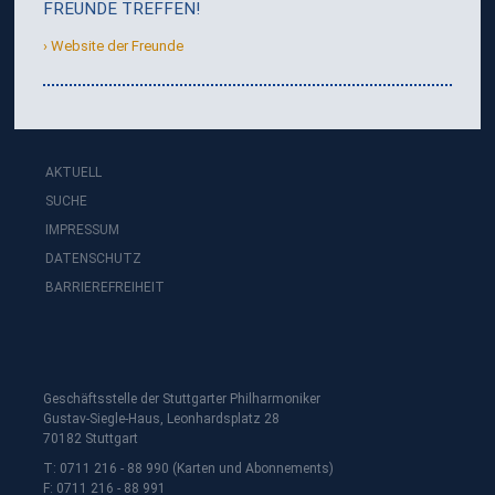
FREUNDE TREFFEN!
Website der Freunde
AKTUELL
SUCHE
IMPRESSUM
DATENSCHUTZ
BARRIEREFREIHEIT
Geschäftsstelle der Stuttgarter Philharmoniker
Gustav-Siegle-Haus, Leonhardsplatz 28
70182 Stuttgart
T: 0711 216 - 88 990 (Karten und Abonnements)
F: 0711 216 - 88 991