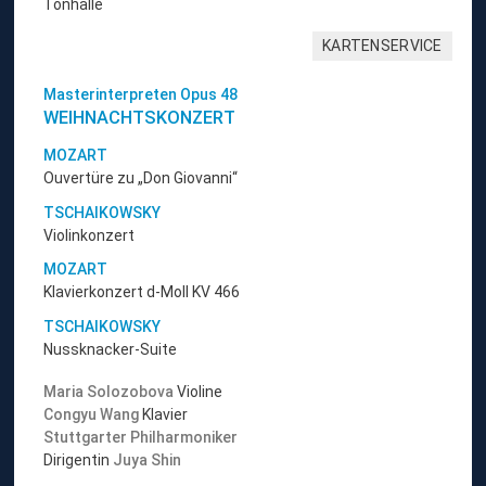
Tonhalle
KARTENSERVICE
Masterinterpreten Opus 48
WEIHNACHTSKONZERT
MOZART
Ouvertüre zu „Don Giovanni“
TSCHAIKOWSKY
Violinkonzert
MOZART
Klavierkonzert d-Moll KV 466
TSCHAIKOWSKY
Nussknacker-Suite
Maria Solozobova
Violine
Congyu Wang
Klavier
Stuttgarter Philharmoniker
Dirigentin
Juya Shin