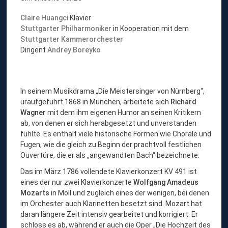
c
h
Claire Huangci
Klavier
a
Stuttgarter Philharmoniker
in Kooperation mit dem
b
Stuttgarter Kammerorchester
o
Dirigent
Andrey Boreyko
„
M
o
z
In seinem Musikdrama „Die Meistersinger von Nürnberg“,
a
uraufgeführt 1868 in München, arbeitete sich
Richard
r
Wagner
mit dem ihm eigenen Humor an seinen Kritikern
t
ab, von denen er sich herabgesetzt und unverstanden
-
fühlte. Es enthält viele historische Formen wie Choräle und
V
Fugen, wie die gleich zu Beginn der prachtvoll festlichen
i
Ouvertüre, die er als „angewandten Bach“ bezeichnete.
r
Das im März 1786 vollendete Klavierkonzert KV 491 ist
t
eines der nur zwei Klavierkonzerte
Wolfgang Amadeus
u
Mozarts
in Moll und zugleich eines der wenigen, bei denen
o
im Orchester auch Klarinetten besetzt sind. Mozart hat
s
daran längere Zeit intensiv gearbeitet und korrigiert. Er
i
schloss es ab, während er auch die Oper „Die Hochzeit des
n