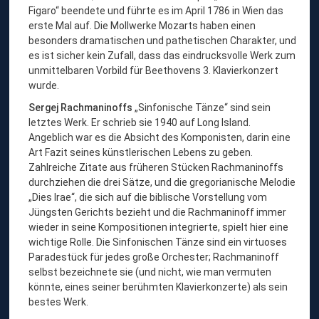
Figaro“ beendete und führte es im April 1786 in Wien das
n
erste Mal auf. Die Mollwerke Mozarts haben einen
e
besonders dramatischen und pathetischen Charakter, und
n
es ist sicher kein Zufall, dass das eindrucksvolle Werk zum
“
unmittelbaren Vorbild für Beethovens 3. Klavierkonzert
wurde.
Sergej Rachmaninoffs
„Sinfonische Tänze“ sind sein
letztes Werk. Er schrieb sie 1940 auf Long Island.
Angeblich war es die Absicht des Komponisten, darin eine
Art Fazit seines künstlerischen Lebens zu geben.
Zahlreiche Zitate aus früheren Stücken Rachmaninoffs
durchziehen die drei Sätze, und die gregorianische Melodie
„Dies Irae“, die sich auf die biblische Vorstellung vom
Jüngsten Gerichts bezieht und die Rachmaninoff immer
wieder in seine Kompositionen integrierte, spielt hier eine
wichtige Rolle. Die Sinfonischen Tänze sind ein virtuoses
Paradestück für jedes große Orchester; Rachmaninoff
selbst bezeichnete sie (und nicht, wie man vermuten
könnte, eines seiner berühmten Klavierkonzerte) als sein
bestes Werk.