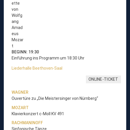
K
o
n
z
e
r
t
-
Ü
BEGINN: 19:30
b
Einführung ins Programm um 18:30 Uhr
e
Liederhalle Beethoven-Saal
r
s
ONLINE-TICKET
i
c
WAGNER
h
Ouvertüre zu „Die Meistersinger von Nürnberg“
t
W
MOZART
u
Klavierkonzert c-Moll KV 491
n
RACHMANINOFF
s
Sinfonische Tänze