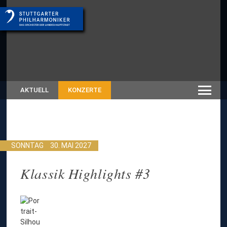
AKTUELL
KONZERTE
SONNTAG
30. MAI 2027
Klassik Highlights #3
z
u
r