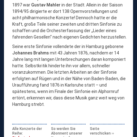
1897 war
Gustav Mahler
in der Stadt. Allein in der Saison
1894/95 dirigierte er dort 138 Opernvorstellungen und
acht philharmonische Konzerte! Dennoch hatte er die
Kraft, große Teile seiner zweiten und dritten Sinfonie zu
schaffen und die Orchesterfassung der „Lieder eines
fahrenden Gesellen“ nach eigenen Gedichten herzustellen.
Seine erste Sinfonie vollendete der in Hamburg geborene
Johannes Brahms
mit 43 Jahren 1876, nachdem er 14
Jahre lang mit langen Unterbrechungen daran komponiert
hatte. Selbstkritik hinderte ihn vor allem, schneller
voranzukommen. Die letzten Arbeiten an der Sinfonie
erfolgten auf Rügen und in der Nähe von Baden-Baden, die
Uraufführung fand 1876 in Karlsruhe statt – und
spätestens, wenn im Finale der Sinfonie ein Alphornruf
ertönt, erkennen wir, dass diese Musik ganz weit weg von
Hamburg strebt.
Alle Konzerte der
So werden Sie
Seite
Reihe:
Abonnent unserer
verschicken