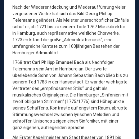
Nach der Wiederentdeckung und Wiederaufführung vieler
vergessener Werke hat sich das Bild
Georg Philipp
Telemanns
geändert. Als Meister unerschöpflicher Einfälle
schuf er, ab 1721 bis zu seinem Tode 1767 Musikdirektor
in Hamburg, auch repräsentative weltliche Chorwerke.
1723 entstand die große „Admiralitätsmusik“, eine
umfangreiche Kantate zum 100jährigen Bestehen der
Hamburger Admiralität.
1768 trat
Carl Philipp Emanuel Bach
als Nachfolger
Telemanns sein Amt in Hamburg an. Der zweite
überlebende Sohn von Johann Sebastian Bach blieb bis zu
seinem Tod 1788 in der Hansestadt. Er war der wichtigste
Vertreter des „empfindsamen Stils“ und galt als
musikalisches Originalgenie. Die Hamburger „Sinfonien mit
zwölf obligaten Stimmen“ (1775/1776) sind Höhepunkte
seines Schaffens. Kontraste auf engstem Raum, abrupte
Stimmungswechsel zwischen lyrischen Melodien und
schroffen Unisonos zeigen einen Sinfoniker, mit einer
ganz eigenen, aufregenden Sprache.
Als Erster Kapellmeister am Stadttheater von 1891 bis