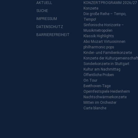
AKTUELL
KONZERTPROGRAMM 2026/27
Konzerte
SUCHE
Die große Reihe – Tempo,
IMPRESSUM
Tempo!
Sinfonische Horizonte –
DATENSCHUTZ
Musikmetropolen
BARRIEREFREIHEIT
Klassik Highlights
Abo Mozart Virtuosinnen
philharmonic pops
Kinder- und Familienkonzerte
Konzerte der Kulturgemeinschaf
Sonderkonzerte in Stuttgart
Kultur am Nachmittag
Öffentliche Proben
On Tour
Beethoven-Tage
Opernfestspiele Heidenheim
Nachtschwärmerkonzerte
Mitten im Orchester
Carte blanche