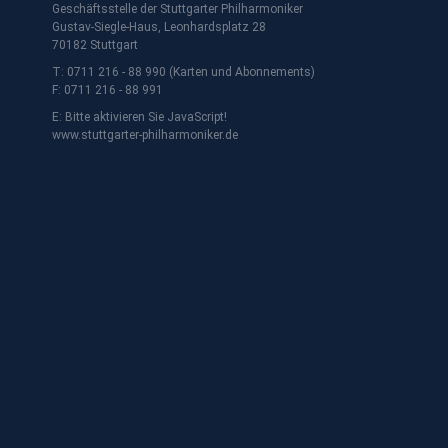
Geschäftsstelle der Stuttgarter Philharmoniker
Gustav-Siegle-Haus, Leonhardsplatz 28
70182 Stuttgart
T: 0711 216 - 88 990 (Karten und Abonnements)
F: 0711 216 - 88 991
E:
Bitte aktivieren Sie JavaScript!
www.stuttgarter-philharmoniker.de