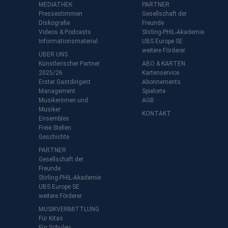
MEDIATHEK
PARTNER
Pressestimmen
Gesellschaft der
Diskografie
Freunde
Videos & Podcasts
Stirling-PHIL-Akademie
Informationsmaterial
UBS Europe SE
weitere Förderer
ÜBER UNS
Künstlerischer Partner
ABO & KARTEN
2025/26
Kartenservice
Erster Gastdirigent
Abonnements
Management
Spielorte
t
Musikerinnen und
AGB
Musiker
KONTAKT
Ensembles
Freie Stellen
Geschichte
PARTNER
Gesellschaft der
Freunde
Stirling-PHIL-Akademie
UBS Europe SE
weitere Förderer
MUSIKVERMITTLUNG
Für Kitas
Für Schulen