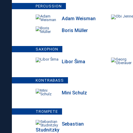
PERCUSSION
Adam Weisman
Boris Müller
SAXOPHON
Libor Šima
KONTRABASS
Mini Schulz
TROMPETE
Sebastian
Studnitzky