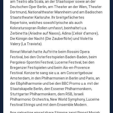
am Teatro alla Scala, an der Staatsoper sowie an der
T
Deutschen Oper Berlin, am Theater an der Wien, Theater
M
Dortmund, Nationaltheater Mannheim und am Badischen
O
Staatstheater Karlsruhe. Ihr breitgefächertes
Repertoire, welches sowohl lyrische als auch
R
Koloratursopran-Rollen umfasst, beinhaltet u.a.
I
Zerbinetta (Ariadne auf Naxos), Adina (L’elisir d’amore),
A
Die Königin der Nacht (Die Zauberflöte) und Violetta
Valery (La Traviata).
H
Rinnat Moriah hatte Auftritte beim Rossini Opera
,
Festival, bei den Osterfestspielen Baden-Baden, beim
S
Pergolesi-Spontini Festival, Lucerne Festival, bei den
O
Bregenzer Festspielen und beim Aix-en-Provence
Festival. Konzerte sang sie u.a. am Concertgebouw
P
Amsterdam, in den Philharmonien in Berlin und Paris, an
R
der Elbphilharmonie und bei den BBC Proms u.a. mit der
A
Staatskapelle Berlin, den Essener Philharmonikern,
Stuttgarter Philharmonikern, dem RSB, Israeli
N
Philharmonic Orchestra, New World Symphony, Lucerne
Festival Strings und mit dem Ensemble Modern.
Ihre vielseitige einsetzbare Stimme zeigt Rinnat Moriah