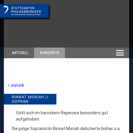
AKTUELL
KONZERTE
zurück
R
RINNAT MORIAH //
// RÜCKSCHAU SAISON
SOPRAN
2018/19
I
N
fühlt sich im barockem Reperoire besonders gut
aufgehoben.
N
A
Die junge Sopranistin Rinnat Moriah debütierte bisher u.a.