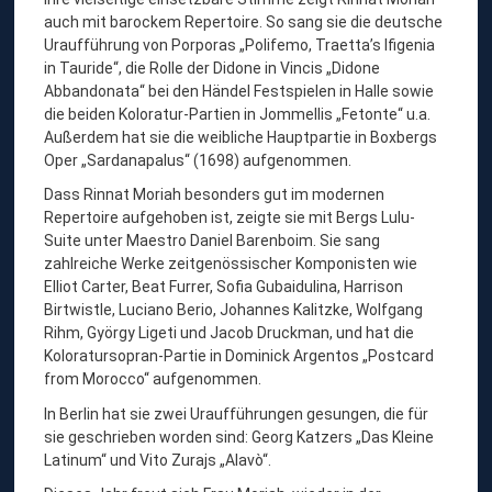
auch mit barockem Repertoire. So sang sie die deutsche
Uraufführung von Porporas „Polifemo, Traetta’s Ifigenia
in Tauride“, die Rolle der Didone in Vincis „Didone
Abbandonata“ bei den Händel Festspielen in Halle sowie
die beiden Koloratur-Partien in Jommellis „Fetonte“ u.a.
Außerdem hat sie die weibliche Hauptpartie in Boxbergs
Oper „Sardanapalus“ (1698) aufgenommen.
Dass Rinnat Moriah besonders gut im modernen
Repertoire aufgehoben ist, zeigte sie mit Bergs Lulu-
Suite unter Maestro Daniel Barenboim. Sie sang
zahlreiche Werke zeitgenössischer Komponisten wie
Elliot Carter, Beat Furrer, Sofia Gubaidulina, Harrison
Birtwistle, Luciano Berio, Johannes Kalitzke, Wolfgang
Rihm, György Ligeti und Jacob Druckman, und hat die
Koloratursopran-Partie in Dominick Argentos „Postcard
from Morocco“ aufgenommen.
In Berlin hat sie zwei Uraufführungen gesungen, die für
sie geschrieben worden sind: Georg Katzers „Das Kleine
Latinum“ und Vito Zurajs „Alavò“.