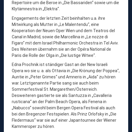
Repertoire um die Beroe in „Die Bassariden“ sowie um die
R
Klytämnestra in „Elektra“.
A
Engagements der letzten Zeit beinhalten u.a. ihre
N
Mitwirkung als Mutter in „Le Malentendu“, eine
Kooperation der Neuen Oper Wien und dem Teatros del
Canal in Madrid; sowie die Marcellina in „Le nozze di
Figaro“ mit dem Israel Philharmonic Orchestra in Tel Aviv.
Des Weiteren übernahm sie an der Opéra National de
Paris die Rolle der Olga in „Die lustige Witwe“.
Edna Prochnik ist ständiger Gast an der New Israeli
Opera wo sie u. a. als Ottavia in „Die Krönung der Poppea“,
Auntie in „Peter Grimes“ und Amneris in „Aida“ zu hören
war. Letztgenannte Partie sang sie auch beim
Sommerfestival St. Margarethen/Österreich.
Desweiteren gastierte sie als Santuzza in „Cavalleria
rusticana“ an der Palm Beach Opera, als Fenena in
„Nabucco“ sowohl beim Bergen Opera Festival als auch
bei den Bregenzer Festspielen. Als Prinz Orlofsky in „Die
Fledermaus“ war sie auf einer Japantournee der Wiener
Kammeroper zu hören.