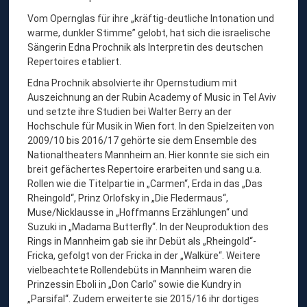
R
Vom Opernglas für ihre „kräftig-deutliche Intonation und
O
warme, dunkler Stimme” gelobt, hat sich die israelische
C
Sängerin Edna Prochnik als Interpretin des deutschen
Repertoires etabliert.
H
Edna Prochnik absolvierte ihr Opernstudium mit
N
Auszeichnung an der Rubin Academy of Music in Tel Aviv
I
und setzte ihre Studien bei Walter Berry an der
K
Hochschule für Musik in Wien fort. In den Spielzeiten von
2009/10 bis 2016/17 gehörte sie dem Ensemble des
,
Nationaltheaters Mannheim an. Hier konnte sie sich ein
M
breit gefächertes Repertoire erarbeiten und sang u.a.
E
Rollen wie die Titelpartie in „Carmen“, Erda in das „Das
Rheingold“, Prinz Orlofsky in „Die Fledermaus“,
Z
Muse/Nicklausse in „Hoffmanns Erzählungen“ und
Z
Suzuki in „Madama Butterfly“. In der Neuproduktion des
O
Rings in Mannheim gab sie ihr Debüt als „Rheingold“-
Fricka, gefolgt von der Fricka in der „Walküre“. Weitere
S
vielbeachtete Rollendebüts in Mannheim waren die
O
Prinzessin Eboli in „Don Carlo“ sowie die Kundry in
P
„Parsifal“. Zudem erweiterte sie 2015/16 ihr dortiges