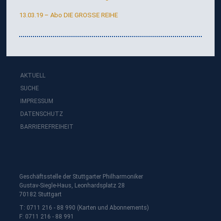
13.03.19 – Abo DIE GROSSE REIHE
AKTUELL
SUCHE
IMPRESSUM
DATENSCHUTZ
BARRIEREFREIHEIT
Geschäftsstelle der Stuttgarter Philharmoniker
Gustav-Siegle-Haus, Leonhardsplatz 28
70182 Stuttgart
T: 0711 216 - 88 990 (Karten und Abonnements)
F: 0711 216 - 88 991