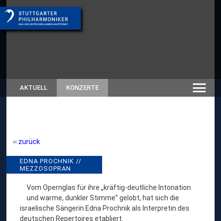
AKTUELL
KONZERTE
zurück
E
EDNA PROCHNIK //
// RÜCKSCHAU
MEZZOSOPRAN
SAISON 2018/19
D
N
Vom Opernglas für ihre „kräftig-deutliche Intonation
und warme, dunkler Stimme” gelobt, hat sich die
A
israelische Sängerin Edna Prochnik als Interpretin des
P
deutschen Repertoires etabliert.