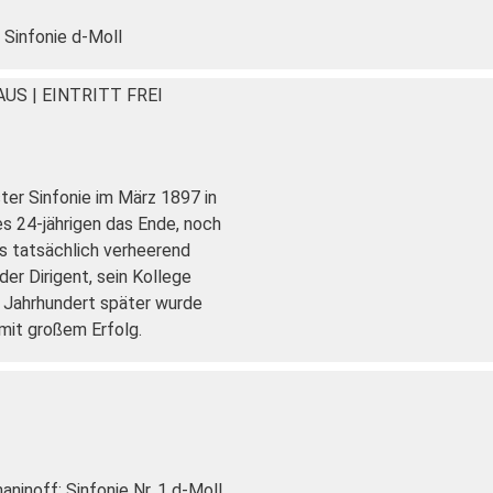
 Sinfonie d-Moll
HAUS
|
EINTRITT FREI
er Sinfonie im März 1897 in
s 24-jährigen das Ende, noch
s tatsächlich verheerend
er Dirigent, sein Kollege
s Jahrhundert später wurde
mit großem Erfolg.
ninoff: Sinfonie Nr. 1 d-Moll