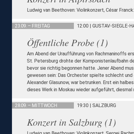
Ludwig van Beethoven: Violinkonzert, César Franck:
23.09. – FREITAG
12:00 | GUSTAV-SIEGLE-
Öffentliche Probe (1)
Am Abend der Uraufführung von Rachmaninoffs erst
St. Petersburg drohte der Komponistenlaufbahn de
bevor sie richtig begonnen hatte. Jener Abend mus
gewesen sein: Das Orchester spielte schlecht und d
Alexander Glasunow, war betrunken. Erst ein halbe
dieses Werk in Moskau wieder aufgeführt, diesmal 
28.09. – MITTWOCH
19:30 | SALZBURG
Konzert in Salzburg (1)
Ludwig van Beethoven: Violinkonzert, Sergej Rachma