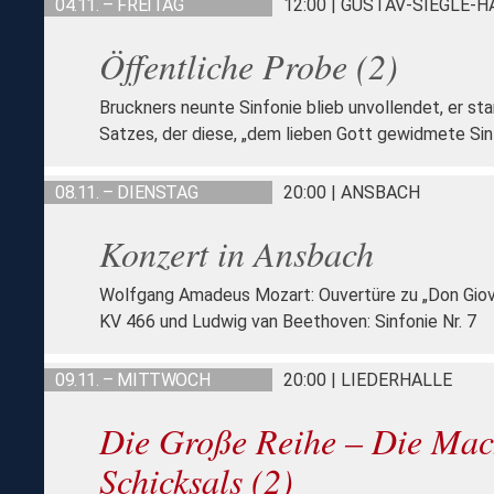
04.11. – FREITAG
12:00 | GUSTAV-SIEGLE-
Öffentliche Probe (2)
Bruckners neunte Sinfonie blieb unvollendet, er st
Satzes, der diese, „dem lieben Gott gewidmete Sinf
08.11. – DIENSTAG
20:00 | ANSBACH
Konzert in Ansbach
Wolfgang Amadeus Mozart: Ouvertüre zu „Don Giova
KV 466 und Ludwig van Beethoven: Sinfonie Nr. 7
09.11. – MITTWOCH
20:00 | LIEDERHALLE
Die Große Reihe – Die Mac
Schicksals (2)