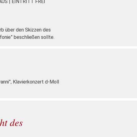
HAUS
|
EINTRITT FREI
arb über den Skizzen des
onie” beschließen sollte.
nni”, Klavierkonzert d-Moll
ht des