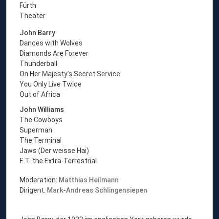
Fürth
Theater
John Barry
Dances with Wolves
Diamonds Are Forever
Thunderball
On Her Majesty's Secret Service
You Only Live Twice
Out of Africa
John Williams
The Cowboys
Superman
The Terminal
Jaws (Der weisse Hai)
E.T. the Extra-Terrestrial
Moderation:
Matthias Heilmann
Dirigent:
Mark-Andreas Schlingensiepen