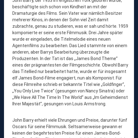
John Barry, der 1933 im englischen York geboren wurde,
beschäftigte sich schon von Kindheit an mit der
Dramaturgie des Films. Sein Vater war nämlich Besitzer
mehrerer Kinos, in denen der Sohn viel Zeit damit
zubrachte, genau zu studieren, was er sah und hörte. 1959
komponierte er seine erste Filmmusik. Drei Jahre später
wurde er eingeladen, die Titelmelodie eines neuen
Agentenfilms zu bearbeiten. Das Lied stammte von einem
anderen, aber Barrys Bearbeitung überzeugte die
Produzenten. In der Tat ist das „James Bond Theme”
eines der prägnantesten der Filmgeschichte. Obwohl Barry
das Titellied nur bearbeitet hatte, wurde er für insgesamt
elf James Bond-Filme engagiert, nun als Komponist. Für
diese Filmreihe schrieb er bekannte Titel wie „Goldfinger”,
„You Only Live Twice” (gesungen von Nancy Sinatra) oder
„We Have All The Time In The World” aus „Im Geheimdienst
Ihrer Majestät”, gesungen von Louis Armstrong.
John Barry erhielt viele Ehrungen und Preise, darunter fünf
Oscars für seine Filmmusik. Seltsamerweise gewann er
keinen der begehrtesten Preise für einen James-Bond-