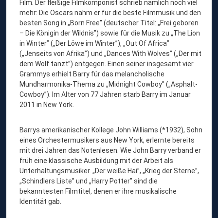
Film. Der fleißige Filmkomponist schrieb nämlich noch viel
mehr: Die Oscars nahm er für die beste Filmmusik und den
besten Song in „Born Free" (deutscher Titel: „Frei geboren
– Die Königin der Wildnis”) sowie für die Musik zu „The Lion
in Winter” („Der Löwe im Winter”), „Out Of Africa”
(„Jenseits von Afrika”) und „Dances With Wolves” („Der mit
dem Wolf tanzt”) entgegen. Einen seiner insgesamt vier
Grammys erhielt Barry für das melancholische
Mundharmonika-Thema zu „Midnight Cowboy” („Asphalt-
Cowboy”). Im Alter von 77 Jahren starb Barry im Januar
2011 in New York.
Barrys amerikanischer Kollege John Williams (*1932), Sohn
eines Orchestermusikers aus New York, erlernte bereits
mit drei Jahren das Notenlesen. Wie John Barry verband er
früh eine klassische Ausbildung mit der Arbeit als
Unterhaltungsmusiker. „Der weiße Hai”, „Krieg der Sterne”,
„Schindlers Liste” und „Harry Potter” sind die
bekanntesten Filmtitel, denen er ihre musikalische
Identität gab.