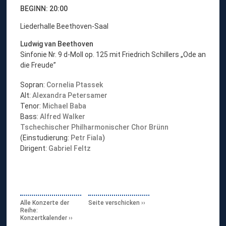
BEGINN: 20:00
Liederhalle Beethoven-Saal
Ludwig van Beethoven
Sinfonie Nr. 9 d-Moll op. 125 mit Friedrich Schillers „Ode an
die Freude”
Sopran:
Cornelia Ptassek
Alt:
Alexandra Petersamer
Tenor:
Michael Baba
Bass:
Alfred Walker
Tschechischer Philharmonischer Chor Brünn
(Einstudierung:
Petr Fiala
)
Dirigent:
Gabriel Feltz
Alle Konzerte der
Seite verschicken
Reihe:
Konzertkalender