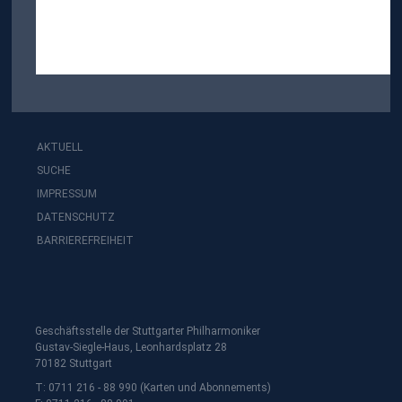
AKTUELL
SUCHE
IMPRESSUM
DATENSCHUTZ
BARRIEREFREIHEIT
Geschäftsstelle der Stuttgarter Philharmoniker
Gustav-Siegle-Haus, Leonhardsplatz 28
70182 Stuttgart
T: 0711 216 - 88 990 (Karten und Abonnements)