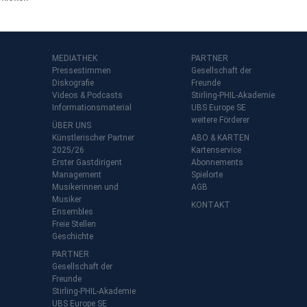
MEDIATHEK
PARTNER
Pressestimmen
Gesellschaft der
Diskografie
Freunde
Videos & Podcasts
Stirling-PHIL-Akademie
Informationsmaterial
UBS Europe SE
weitere Förderer
ÜBER UNS
Künstlerischer Partner
ABO & KARTEN
2025/26
Kartenservice
Erster Gastdirigent
Abonnements
Management
Spielorte
t
Musikerinnen und
AGB
Musiker
KONTAKT
Ensembles
Freie Stellen
Geschichte
PARTNER
Gesellschaft der
Freunde
Stirling-PHIL-Akademie
UBS Europe SE