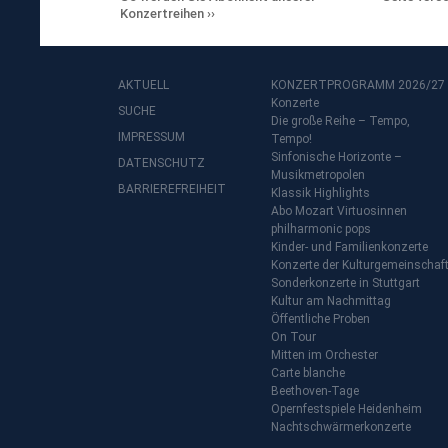
Konzertreihen
AKTUELL
KONZERTPROGRAMM 2026/27
Konzerte
SUCHE
Die große Reihe – Tempo,
IMPRESSUM
Tempo!
Sinfonische Horizonte –
DATENSCHUTZ
Musikmetropolen
BARRIEREFREIHEIT
Klassik Highlights
Abo Mozart Virtuosinnen
philharmonic pops
Kinder- und Familienkonzerte
Konzerte der Kulturgemeinschaf
Sonderkonzerte in Stuttgart
Kultur am Nachmittag
Öffentliche Proben
On Tour
Mitten im Orchester
Carte blanche
Beethoven-Tage
Opernfestspiele Heidenheim
Nachtschwärmerkonzerte