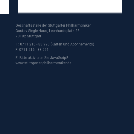
Geschäftsstelle der Stuttgarter Philharmoniker
Gustav-Siegle-Haus, Leonhardsplatz 28
70182 Stuttgart
T: 0711 216 - 88 990 (Karten und Abonnements)
F: 0711 216 - 88 991
E:
Bitte aktivieren Sie JavaScript!
www.stuttgarter-philharmoniker.de