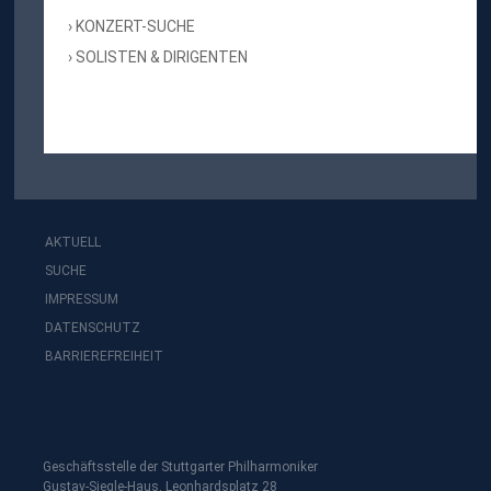
KONZERT-SUCHE
SOLISTEN & DIRIGENTEN
AKTUELL
SUCHE
IMPRESSUM
DATENSCHUTZ
BARRIEREFREIHEIT
Geschäftsstelle der Stuttgarter Philharmoniker
Gustav-Siegle-Haus, Leonhardsplatz 28