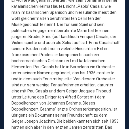
Er wollte Pau genannt werden, wie sein Vorname in seiner
katalanischen Heimat lautet, nicht „Pablo“ Casals, wie
man im kastilischen Spanisch und hierzulande meist den
wohl gleichermaßen berühmtesten Cellisten der
Musikgeschichte nennt. Der für sein Spiel und sein
politisches Engagement berühmte Mann hatte einen
jüngeren Bruder, Enric (auf kastilisch Enrique) Casals, der
Violine spielte und auch als Solist auftrat. Enric Casals half
seinem Bruder nicht nur in vielerlei Hinsicht im Exil im
französischen Prades, er komponierte auch ein
hochromantisches Cellokonzert mit katalanischen
Elementen. Pau Casals hatte in Barcelona ein Orchester
unter seinem Namen gegründet, das bis 1936 existierte
und in dem auch Enric mitspielte. Von diesem Orchester
sind nur sehr wenige Tonaufnahmen erhalten, darunter
eine mit Pau Casals und dem Geiger Jacques Thibaud
unter Leitung des Dirigenten Alfred Cortot mit dem
Doppelkonzert von Johannes Brahms. Dieses
Doppelkonzert, Brahms’ letzte Orchesterkomposition, ist
übrigens ein Dokument seiner Freundschaft zu dem
Geiger Joseph Joachim. Die beiden kannten sich seit 1853,
hatten sich aber in den letzten Jahren zerstritten. Das