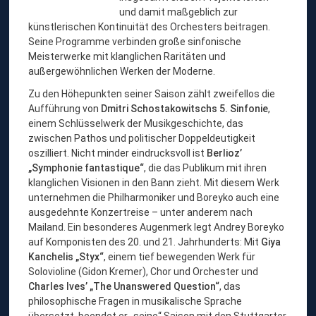
und damit maßgeblich zur
künstlerischen Kontinuität des Orchesters beitragen.
Seine Programme verbinden große sinfonische
Meisterwerke mit klanglichen Raritäten und
außergewöhnlichen Werken der Moderne.
Zu den Höhepunkten seiner Saison zählt zweifellos die
Aufführung von
Dmitri Schostakowitschs 5. Sinfonie
,
einem Schlüsselwerk der Musikgeschichte, das
zwischen Pathos und politischer Doppeldeutigkeit
oszilliert. Nicht minder eindrucksvoll ist
Berlioz’
„Symphonie fantastique“
, die das Publikum mit ihren
klanglichen Visionen in den Bann zieht. Mit diesem Werk
unternehmen die Philharmoniker und Boreyko auch eine
ausgedehnte Konzertreise – unter anderem nach
Mailand. Ein besonderes Augenmerk legt Andrey Boreyko
auf Komponisten des 20. und 21. Jahrhunderts: Mit
Giya
Kanchelis „Styx“
, einem tief bewegenden Werk für
Solovioline (Gidon Kremer), Chor und Orchester und
Charles Ives’ „The Unanswered Question“
, das
philosophische Fragen in musikalische Sprache
übersetzt, beendet er „seine“ Saison mit den Stuttgarter