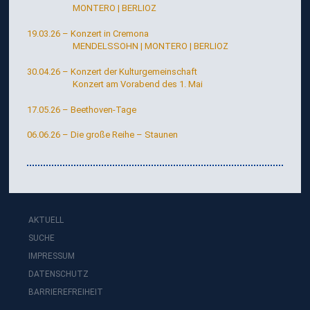
MONTERO | BERLIOZ
19.03.26 – Konzert in Cremona
MENDELSSOHN | MONTERO | BERLIOZ
30.04.26 – Konzert der Kulturgemeinschaft
Konzert am Vorabend des 1. Mai
17.05.26 – Beethoven-Tage
06.06.26 – Die große Reihe – Staunen
AKTUELL
SUCHE
IMPRESSUM
DATENSCHUTZ
BARRIEREFREIHEIT
zur
Konzert-