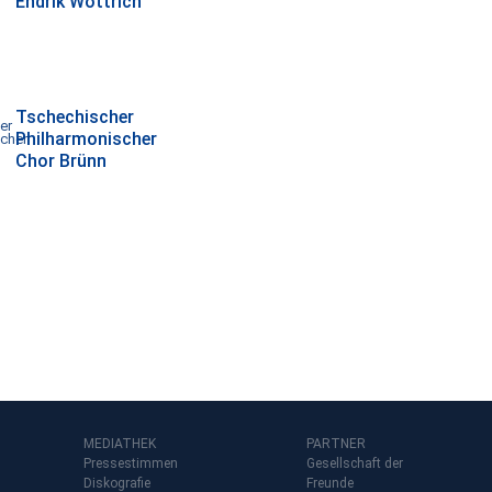
Endrik Wottrich
Tschechischer
Philharmonischer
Chor Brünn
MEDIATHEK
PARTNER
Pressestimmen
Gesellschaft der
Diskografie
Freunde