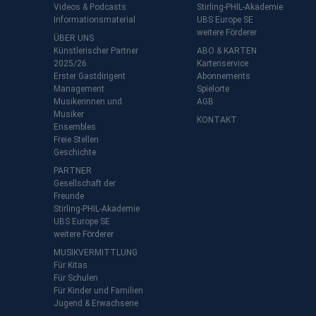
Videos & Podcasts
Stirling-PHIL-Akademie
Informationsmaterial
UBS Europe SE
weitere Förderer
ÜBER UNS
Künstlerischer Partner
ABO & KARTEN
2025/26
Kartenservice
Erster Gastdirigent
Abonnements
t
Management
Spielorte
Musikerinnen und
AGB
Musiker
KONTAKT
Ensembles
Freie Stellen
Geschichte
PARTNER
Gesellschaft der
Freunde
Stirling-PHIL-Akademie
UBS Europe SE
weitere Förderer
MUSIKVERMITTLUNG
Für Kitas
Für Schulen
Für Kinder und Familien
Jugend & Erwachsene