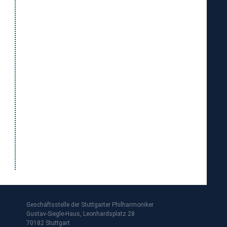
Geschäftsstelle der Stuttgarter Philharmoniker
Gustav-Siegle-Haus, Leonhardsplatz 28
70182 Stuttgart