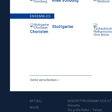
Anke Vondung
ENSEMBLES
Stuttgarter
Choristen
Seite verschicken
AKTUELL
KONZERTPROGRAMM 2026/27
Konzerte
SUCHE
Die große Reihe – Tempo,