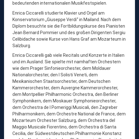
A
bedeutenden internationalen Musikfestspielen.
C
Enrica Ciccarelli studierte Klavier und Orgel am
Konservatorium „Giuseppe Verdi“ in Mailand. Nach dem
I
Diplom besuchte sie die Fortbildungskurse des Pianisten
C
Jean Bernard Pommier und des großen Dirigenten Sergiu
C
Celibidache sowie Kurse von Hans Graf am Mozarteum in
Salzburg.
A
R
Enrica Ciccarelli gab viele Recitals und Konzerte in Italien
und im Ausland. Sie spielte mit namhaften Orchestern
E
wie dem Prager Sinfonieorchester, dem Moldauer
L
Nationalorchester, den I Solisti Veneti, dem
L
Mexikanischen Staatsorchester, dem Deutschen
Kammerorchester, dem Auvergne Kammerorchester,
I
dem Montpellier Philharmonic Orchestra, den Berliner
,
Symphonikern, dem Moskauer Symphonieorchester,
K
dem Orchestra de I Pomeriggi Musicali, den Zagreber
Philharmonikern, dem Orchestre National de France, dem
L
Mozarteum Orchester Salzburg, dem Orchestra del
A
Maggio Musicale Fiorentino, dem Orchestra di Santa
V
Cecilia, der Südwestdeutschen Philharmonie Konstanz