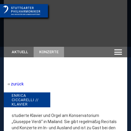
AKTUELL
KONZERTE
zurück
E
ENRICA
// RÜCKSCHAU SAISON
CICCARELLI //
SPIELZEITEN-ARCHIV
N
KLAVIER
R
studierte Klavier und Orgel am Konservatorium
I
„Giuseppe Verdi“ in Mailand. Sie gibt regelmäßig Recitals
C
und Konzerte im In- und Ausland und ist zu Gast bei den