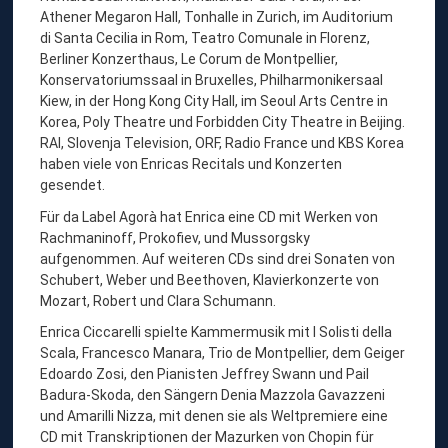
Athener Megaron Hall, Tonhalle in Zurich, im Auditorium
di Santa Cecilia in Rom, Teatro Comunale in Florenz,
Berliner Konzerthaus, Le Corum de Montpellier,
Konservatoriumssaal in Bruxelles, Philharmonikersaal
Kiew, in der Hong Kong City Hall, im Seoul Arts Centre in
Korea, Poly Theatre und Forbidden City Theatre in Beijing.
RAI, Slovenja Television, ORF, Radio France und KBS Korea
haben viele von Enricas Recitals und Konzerten
gesendet.
Für da Label Agorà hat Enrica eine CD mit Werken von
Rachmaninoff, Prokofiev, und Mussorgsky
aufgenommen. Auf weiteren CDs sind drei Sonaten von
Schubert, Weber und Beethoven, Klavierkonzerte von
Mozart, Robert und Clara Schumann.
Enrica Ciccarelli spielte Kammermusik mit I Solisti della
Scala, Francesco Manara, Trio de Montpellier, dem Geiger
Edoardo Zosi, den Pianisten Jeffrey Swann und Pail
Badura-Skoda, den Sängern Denia Mazzola Gavazzeni
und Amarilli Nizza, mit denen sie als Weltpremiere eine
CD mit Transkriptionen der Mazurken von Chopin für