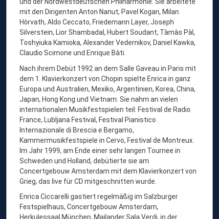
und der Nordwestdeutschen Philharmonie. Sie arbeitete
I
mit den Dirigenten Anton Nanut, Pavel Kogan, Milan
E
Hòrvath, Aldo Ceccato, Friedemann Layer, Joseph
R
Silverstein, Lior Shambadal, Hubert Soudant, Tàmàs Pàl,
Toshyiuka Kamioka, Alexander Vedernikov, Daniel Kawka,
Claudio Scimone und Enrique Bàti.
Nach ihrem Debüt 1992 an dem Salle Gaveau in Paris mit
dem 1. Klavierkonzert von Chopin spielte Enrica in ganz
Europa und Australien, Mexiko, Argentinien, Korea, China,
Japan, Hong Kong und Vietnam. Sie nahm an vielen
internationalen Musikfestspielen teil: Festival de Radio
France, Lubljana Festival, Festival Pianistico
Internazionale di Brescia e Bergamo,
Kammermusikfestspiele in Cervo, Festival de Montreux.
Im Jahr 1999, am Ende einer sehr langen Tournee in
Schweden und Holland, debütierte sie am
Concertgebouw Amsterdam mit dem Klavierkonzert von
Grieg, das live für CD mitgeschnitten wurde.
Enrica Ciccarelli gastiert regelmäßig im Salzburger
Festspielhaus, Concertgebouw Amsterdam,
Herkulessaal München, Mailander Sala Verdi, in der