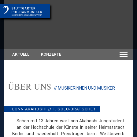
AKTUELL
KONZERTE
ÜBER UNS
:
// MUSIKERINNEN UND MUSIKER
L
O
N
N
LONN AKAHOSHI // 1. SOLO-BRATSCHER
A
K
Schon mit 13 Jahren war Lonn Akahoshi Jungstudent
A
an der Hochschule der Künste in seiner Heimatstadt
H
Berlin und wiederholt Preisträger beim Wettbewerb
O