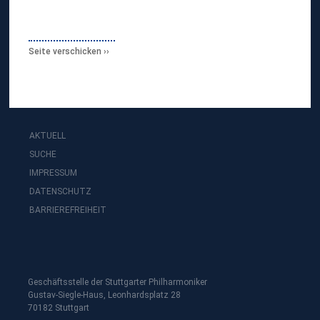
Seite verschicken
AKTUELL
SUCHE
IMPRESSUM
DATENSCHUTZ
BARRIEREFREIHEIT
Geschäftsstelle der Stuttgarter Philharmoniker
Gustav-Siegle-Haus, Leonhardsplatz 28
70182 Stuttgart