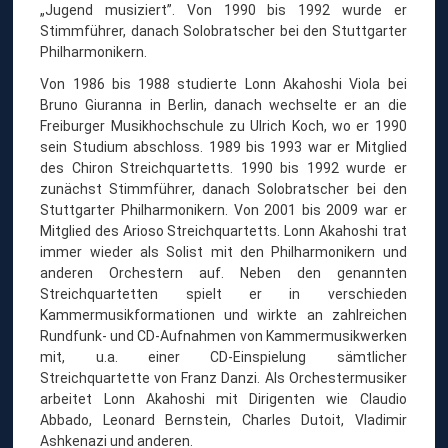
S
„Jugend musiziert”. Von 1990 bis 1992 wurde er
H
Stimmführer, danach Solobratscher bei den Stuttgarter
I
Philharmonikern.
Von 1986 bis 1988 studierte Lonn Akahoshi Viola bei
Bruno Giuranna in Berlin, danach wechselte er an die
Freiburger Musikhochschule zu Ulrich Koch, wo er 1990
sein Studium abschloss. 1989 bis 1993 war er Mitglied
des Chiron Streichquartetts. 1990 bis 1992 wurde er
zunächst Stimmführer, danach Solobratscher bei den
Stuttgarter Philharmonikern. Von 2001 bis 2009 war er
Mitglied des Arioso Streichquartetts. Lonn Akahoshi trat
immer wieder als Solist mit den Philharmonikern und
anderen Orchestern auf. Neben den genannten
Streichquartetten spielt er in verschieden
Kammermusikformationen und wirkte an zahlreichen
Rundfunk- und CD-Aufnahmen von Kammermusikwerken
mit, u.a. einer CD-Einspielung sämtlicher
Streichquartette von Franz Danzi. Als Orchestermusiker
arbeitet Lonn Akahoshi mit Dirigenten wie Claudio
Abbado, Leonard Bernstein, Charles Dutoit, Vladimir
Ashkenazi und anderen.