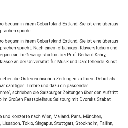
ÜCKSCHAU SAISON SPIELZEITEN-ARCHIV
o begann in ihrem Geburtsland Estland. Sie ist eine überaus
N
Sprachen spricht.
o begann in ihrem Geburtsland Estland. Sie ist eine überaus
Sprachen spricht. Nach einem elfjährigen Klavierstudium und
begann sie ihr Gesangsstudium bei Prof. Gerhard Kahry,
klasse an der Universität für Musik und Darstellende Kunst
hrieben die Österreichischen Zeitungen zu Ihrem Debüt als
rbar samtiges Timbre und dazu ein passendes
mme“, schrieben die Salzburger Zeitungen über den Auftritt
o im Großen Festspielhaus Salzburg mit Dvoraks Stabat
e und Konzerte nach Wien, Mailand, Paris, München,
 Lissabon, Tokio, Singapur, Stuttgart, Stockholm, Tallinn,