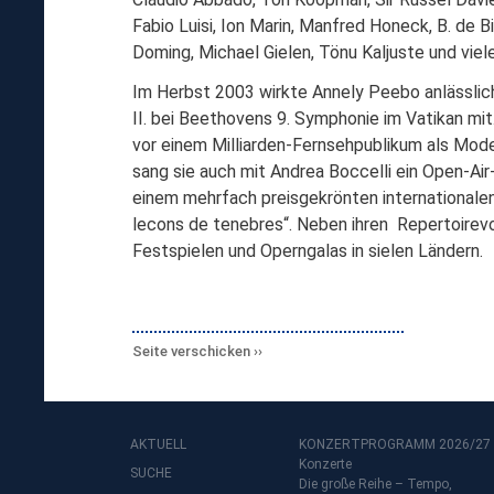
Fabio Luisi, Ion Marin, Manfred Honeck, B. de B
Doming, Michael Gielen, Tönu Kaljuste und vi
Im Herbst 2003 wirkte Annely Peebo anlässlic
II. bei Beethovens 9. Symphonie im Vatikan mit
vor einem Milliarden-Fernsehpublikum als Modera
sang sie auch mit Andrea Boccelli ein Open-Air
einem mehrfach preisgekrönten internationalen
lecons de tenebres“. Neben ihren Repertoirev
Festspielen und Operngalas in sielen Ländern.
Seite verschicken
AKTUELL
KONZERTPROGRAMM 2026/27
Konzerte
SUCHE
Die große Reihe – Tempo,