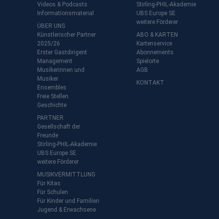
Videos & Podcasts
Stirling-PHIL-Akademie
Informationsmaterial
UBS Europe SE
weitere Förderer
ÜBER UNS
Künstlerischer Partner
ABO & KARTEN
2025/26
Kartenservice
Erster Gastdirigent
Abonnements
Management
Spielorte
t
Musikerinnen und
AGB
Musiker
KONTAKT
Ensembles
Freie Stellen
Geschichte
PARTNER
Gesellschaft der
Freunde
Stirling-PHIL-Akademie
UBS Europe SE
weitere Förderer
MUSIKVERMITTLUNG
Für Kitas
Für Schulen
Für Kinder und Familien
Jugend & Erwachsene