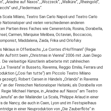
“, „Ariadne auf Naxos“, „Wozzeck“, „Walküre“, „Rheingold“,
tecchi“ und „Fledermaus“.
 Scala Milano, Teatro San Carlo Napoli und Teatro Carlo
he Nationaloper und vielen verschiedenen anderen
ten Partien ihres Faches wie Cenerentola, Rosina, Dorabella,
änsel, Carmen, Marquise Melibea, Octavian, Boccaccio,
omponist, Maddalena, Zaida, Frika und Orlofsky.
des Niklaus in Offenbachs „Le Contes d’Hoffmann“ (Regie
ihr Auftritt beim „Christmas in Vienna“ 2006 mit Juan Diego
Die vielseitige Künstlerin arbeitete mit zahlreichen
„La Traviata“ in Busseto, Ravenna, Reggio Emilia, Ferrara und
roduktion („Cosi fan tutte“) am Piccolo Teatro Milano
a gezeigt), Robert Carsen in Händels „Orlando“ in Ravenna
ms“ an der Finnischen Nationaloper Helsinki, als Dorabella von
a Regie Michael Hampe, in „Ariadne auf Naxos“ am Teatro
ufa“ an der Mailänder La Scala, Philippe Arlaud in einer
a de Nancy, die auch in Caen, Lyon und im Festspielhaus
tridge in einer Neuproduktion von „Die Zauberflöte“ in