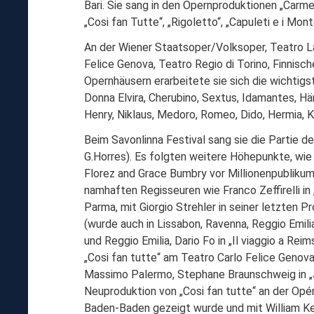
Bari. Sie sang in den Opernproduktionen „Carmen
„Cosi fan Tutte“, „Rigoletto“, „Capuleti e i Mon
An der Wiener Staatsoper/Volksoper, Teatro La
Felice Genova, Teatro Regio di Torino, Finnisc
Opernhäusern erarbeitete sie sich die wichtigs
Donna Elvira, Cherubino, Sextus, Idamantes, H
Henry, Niklaus, Medoro, Romeo, Dido, Hermia, K
Beim Savonlinna Festival sang sie die Partie 
G.Horres). Es folgten weitere Höhepunkte, wie 
Florez and Grace Bumbry vor Millionenpublikum. 
namhaften Regisseuren wie Franco Zeffirelli in 
Parma, mit Giorgio Strehler in seiner letzten P
(wurde auch in Lissabon, Ravenna, Reggio Emili
und Reggio Emilia, Dario Fo in „Il viaggio a Rei
„Cosi fan tutte“ am Teatro Carlo Felice Genov
Massimo Palermo, Stephane Braunschweig in „Jen
Neuproduktion von „Cosi fan tutte“ an der Opér
Baden-Baden gezeigt wurde und mit William Ken