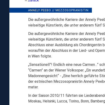
zurück
ANNELY
ANNELY PEEBO // MEZZOSOPRANISTIN
// R
PEEBO,
Die außergewöhnliche Karriere der Annely Peeb
MEZZOSOPRANISTI
vielseitige Künstlerin, die unter anderem fünf 
Die außergewöhnliche Karriere der Annely Peeb
vielseitige Künstlerin, die unter anderem fünf 
Abschluss einer Ausbildung als Chordirigentin 
woraufhin der Abschluss in der Lied- und Opern
in Wien folgte.
„Sensationell”! Endlich eine neue Carmen…” sc
“Carmen” an der Wiener Volksoper. „Ein wunde
Madonnengesicht“ - „Eine herrlich geführte Sti
der estnischen Mezzosopranistin Annely Peeb
mater.
In der Saison 2010/11 führten sie Liederabend
Moskau, Helsinki, Lucca, Torino, Bonn, Bamberg,