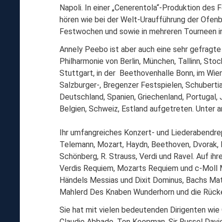
Napoli. In einer „Cenerentola“-Produktion des
hören wie bei der Welt-Uraufführung der Ofen
Festwochen und sowie in mehreren Tourneen i
Annely Peebo ist aber auch eine sehr gefragte
Philharmonie von Berlin, München, Tallinn, Sto
Stuttgart, in der Beethovenhalle Bonn, im Wie
Salzburger-, Bregenzer Festspielen, Schubertiad
Deutschland, Spanien, Griechenland, Portugal, 
Belgien, Schweiz, Estland aufgetreten. Unter 
Ihr umfangreiches Konzert- und Liederabendre
Telemann, Mozart, Haydn, Beethoven, Dvorak, Be
Schönberg, R. Strauss, Verdi und Ravel. Auf ih
Verdis Requiem, Mozarts Requiem und c-Moll 
Händels Messias und Dixit Dominus, Bachs Ma
Mahlerd Des Knaben Wunderhorn und die Rücke
Sie hat mit vielen bedeutenden Dirigenten wie 
Claudio Abbado, Ton Koopman, Sir Russel Davie