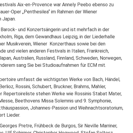
 Festivals Aix-en-Provence war Annely Peebo ebenso zu
bauer-Oper „Penthesilea“ im Rahmen der Wiener
n Japan.
 Barock- und Konzertsängerin und ist mehrfach in der
ckholm, Riga, dem Gewandhaus Leipzig, in der Liederhalle
ner Musikverein, Wiener Konzerthaus sowie bei den
e und vielen anderen Festivals in Italien, Frankreich,
Japan, Australien, Russland, Finnland, Schweden, Norwegen,
anderem sang Sie bei Studioaufnahmen für ECM mit.
pertoire umfasst die wichtigsten Werke von Bach, Händel,
rlioz, Rossini, Schubert, Bruckner, Brahms, Mahler,
rer Repertoireliste stehen Werke wie Rossinis Stabat Mater,
Messe, Beethovens Missa Solemnis und 9. Symphonie,
tthäuspassion, Johannes-Passion und Weihnachtsoratorium,
rt Lieder.
Georges Pretre, Frühbeck de Burgos, Sir Neville Marriner,
s, Ulf Schirmer, Christopher Hogwood, Stefan Soltesz,