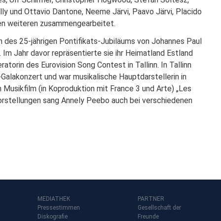
illy und Ottavio Dantone, Neeme Järvi, Paavo Järvi, Placido
elen weiteren zusammengearbeitet.
h des 25-jährigen Pontifikats-Jubiläums von Johannes Paul
. Im Jahr davor repräsentierte sie ihr Heimatland Estland
torin des Eurovision Song Contest in Tallinn. In Tallinn
-Galakonzert und war musikalische Hauptdarstellerin in
 Musikfilm (in Koproduktion mit France 3 und Arte) „Les
orstellungen sang Annely Peebo auch bei verschiedenen
MEDIATHEK
PARTNER
Pressestimmen
Gesellschaft der
Diskografie
Freunde