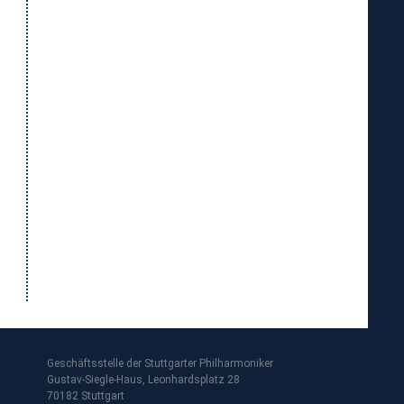
Geschäftsstelle der Stuttgarter Philharmoniker
Gustav-Siegle-Haus, Leonhardsplatz 28
70182 Stuttgart