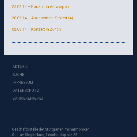
25.02.14 – Konzert in Antwerpen
28.02.14 – Abonnement Sextett (4)
02.03.14 – Konzert in Zürich
AKTUELL
SUCHE
IMPRESSUM
DATENSCHUTZ
BARRIEREFREIHEIT
Geschäftsstelle der Stuttgarter Philharmoniker
Gustav-Siegle-Haus, Leonhardsplatz 28