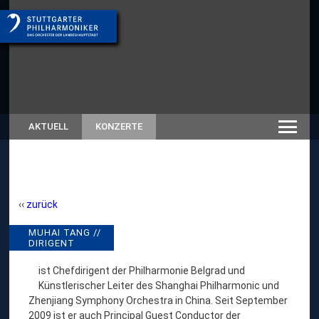
AKTUELL
KONZERTE
zurück
M
MUHAI TANG //
// RÜCKSCHAU SAISON
DIRIGENT
SPIELZEITEN-ARCHIV
U
H
ist Chefdirigent der Philharmonie Belgrad und
Künstlerischer Leiter des Shanghai Philharmonic und
A
Zhenjiang Symphony Orchestra in China. Seit September
I
2009 ist er auch Principal Guest Conductor der