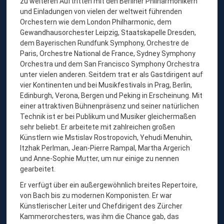
zu weiteren Auftritten mit den Berliner Philharmonikern
und Einladungen von vielen der weltweit führenden
Orchestern wie dem London Philharmonic, dem
Gewandhausorchester Leipzig, Staatskapelle Dresden,
dem Bayerischen Rundfunk Symphony, Orchestre de
Paris, Orchestre National de France, Sydney Symphony
Orchestra und dem San Francisco Symphony Orchestra
unter vielen anderen. Seitdem trat er als Gastdirigent auf
vier Kontinenten und bei Musikfestivals in Prag, Berlin,
Edinburgh, Verona, Bergen und Peking in Erscheinung. Mit
einer attraktiven Bühnenpräsenz und seiner natürlichen
Technik ist er bei Publikum und Musiker gleichermaßen
sehr beliebt. Er arbeitete mit zahlreichen großen
Künstlern wie Mstislav Rostropovich, Yehudi Menuhin,
Itzhak Perlman, Jean-Pierre Rampal, Martha Argerich
und Anne-Sophie Mutter, um nur einige zu nennen
gearbeitet.
Er verfügt über ein außergewöhnlich breites Repertoire,
von Bach bis zu modernen Komponisten. Er war
Künstlerischer Leiter und Chefdirigent des Zürcher
Kammerorchesters, was ihm die Chance gab, das