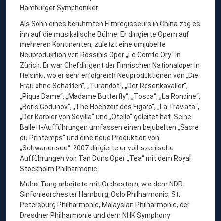
T
Hamburger Symphoniker.
A
Als Sohn eines berühmten Filmregisseurs in China zog es
N
ihn auf die musikalische Bühne. Er dirigierte Opern auf
mehreren Kontinenten, zuletzt eine umjubelte
G
Neuproduktion von Rossinis Oper „Le Comte Ory“ in
,
Zürich. Er war Chefdirigent der Finnischen Nationaloper in
D
Helsinki, wo er sehr erfolgreich Neuproduktionen von „Die
Frau ohne Schatten“, „Turandot“, „Der Rosenkavalier“,
I
„Pique Dame“, „Madame Butterfly“, „Tosca“, „La Rondine“,
R
„Boris Godunov“, „The Hochzeit des Figaro“, „La Traviata“,
I
„Der Barbier von Sevilla“ und „Otello“ geleitet hat. Seine
Ballett-Aufführungen umfassen einen bejubelten „Sacre
G
du Printemps“ und eine neue Produktion von
E
„Schwanensee“. 2007 dirigierte er voll-szenische
N
Aufführungen von Tan Duns Oper „Tea“ mit dem Royal
Stockholm Philharmonic.
T
Muhai Tang arbeitete mit Orchestern, wie dem NDR
Sinfonieorchester Hamburg, Oslo Philharmonic, St.
Petersburg Philharmonic, Malaysian Philharmonic, der
Dresdner Philharmonie und dem NHK Symphony