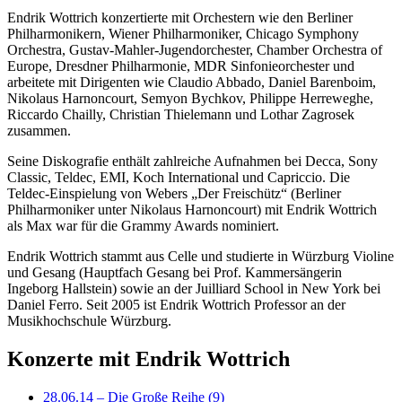
Endrik Wottrich konzertierte mit Orchestern wie den Berliner
Philharmonikern, Wiener Philharmoniker, Chicago Symphony
Orchestra, Gustav-Mahler-Jugendorchester, Chamber Orchestra of
Europe, Dresdner Philharmonie, MDR Sinfonieorchester und
arbeitete mit Dirigenten wie Claudio Abbado, Daniel Barenboim,
Nikolaus Harnoncourt, Semyon Bychkov, Philippe Herreweghe,
Riccardo Chailly, Christian Thielemann und Lothar Zagrosek
zusammen.
Seine Diskografie enthält zahlreiche Aufnahmen bei Decca, Sony
Classic, Teldec, EMI, Koch International und Capriccio. Die
Teldec-Einspielung von Webers „Der Freischütz“ (Berliner
Philharmoniker unter Nikolaus Harnoncourt) mit Endrik Wottrich
als Max war für die Grammy Awards nominiert.
Endrik Wottrich stammt aus Celle und studierte in Würzburg Violine
und Gesang (Hauptfach Gesang bei Prof. Kammersängerin
Ingeborg Hallstein) sowie an der Juilliard School in New York bei
Daniel Ferro. Seit 2005 ist Endrik Wottrich Professor an der
Musikhochschule Würzburg.
Konzerte mit
Endrik Wottrich
28.06.14 – Die Große Reihe (9)