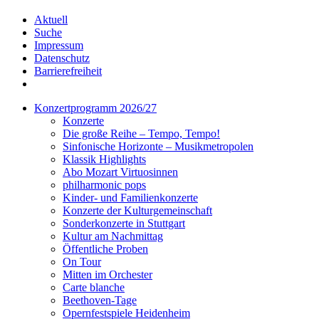
Aktuell
Suche
Impressum
Datenschutz
Barrierefreiheit
Konzertprogramm 2026/27
Konzerte
Die große Reihe – Tempo, Tempo!
Sinfonische Horizonte – Musikmetropolen
Klassik Highlights
Abo Mozart Virtuosinnen
philharmonic pops
Kinder- und Familienkonzerte
Konzerte der Kulturgemeinschaft
Sonderkonzerte in Stuttgart
Kultur am Nachmittag
Öffentliche Proben
On Tour
Mitten im Orchester
Carte blanche
Beethoven-Tage
Opernfestspiele Heidenheim