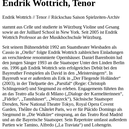
Endrik Wottrich, Tenor
Endrik Wottrich // Tenor
// Rückschau Saison Spielzeiten-Archiv
stammt aus Celle und studierte in Würzburg Violine und Gesang
sowie an der Juilliard School in New York. Seit 2005 ist Endrik
Wottrich Professor an der Musikhochschule Würzburg.
Seit seinem Bühnendebüt 1992 am Staatstheater Wiesbaden als
Cassio in „Otello“ folgte Endrik Wottrich zahlreichen Einladungen
an verschiedene renommierte Opernhäuser. Daniel Barenboim lud
den jungen Sänger 1993 an die Staatsoper Unter den Linden Berlin
ein. 1996 gab Endrik Wottrich sein erfolgreiches Debüt bei den
Bayreuther Festspielen als David in den „Meistersingern“. In
Bayreuth war er außerdem als Erik in „Der Fliegende Holländer“
(2003), in der Titelpartie des „Parsifal“ (Regie: Christoph
Schlingensief) und Siegmund zu erleben. Engagements führten ihn
an das Teatro alla Scala di Milano („Dialoge der Karmeliterinnen“,
„Fidelio“, „Tannhäuser“, „Wozzeck“), Sächsische Staatsoper
Dresden, New National Theatre Tokyo, Royal Opera Covent
Garden, Théâtre du Châtelet Paris, wo er für Plácido Domingo als
Siegmund in „Die Walküre“ einsprang, an das Teatro Real Madrid
und an die Bayerische Staatsoper. Sein Repertoire umfasst außerdem
Partien wie Tamino, Alfredo („La Traviata“) und Lohengrin.