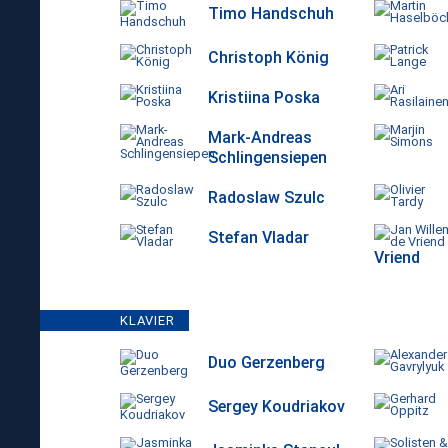
Timo Handschuh
Christoph König
Kristiina Poska
Mark-Andreas
Schlingensiepen
Radoslaw Szulc
Stefan Vladar
Vriend
KLAVIER
Duo Gerzenberg
Sergey Koudriakov