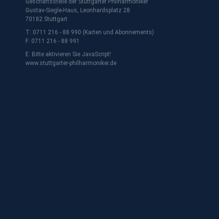
Geschäftsstelle der Stuttgarter Philharmoniker
Gustav-Siegle-Haus, Leonhardsplatz 28
70182 Stuttgart
T: 0711 216 - 88 990 (Karten und Abonnements)
F: 0711 216 - 88 991
E:
Bitte aktivieren Sie JavaScript!
www.stuttgarter-philharmoniker.de