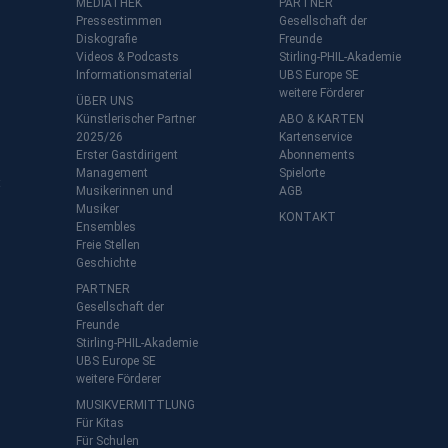
MEDIATHEK
PARTNER
Pressestimmen
Gesellschaft der
Diskografie
Freunde
Videos & Podcasts
Stirling-PHIL-Akademie
Informationsmaterial
UBS Europe SE
weitere Förderer
ÜBER UNS
Künstlerischer Partner
ABO & KARTEN
2025/26
Kartenservice
Erster Gastdirigent
Abonnements
Management
Spielorte
t
Musikerinnen und
AGB
Musiker
KONTAKT
Ensembles
Freie Stellen
Geschichte
PARTNER
Gesellschaft der
Freunde
Stirling-PHIL-Akademie
UBS Europe SE
weitere Förderer
MUSIKVERMITTLUNG
Für Kitas
Für Schulen