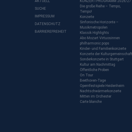
AKTUELL
KONZERTPROGRAMM 2026/27
Die große Reihe – Tempo,
SUCHE
Tempo!
IMPRESSUM
Konzerte
Sinfonische Horizonte –
DATENSCHUTZ
Musikmetropolen
BARRIEREFREIHEIT
Klassik Highlights
Abo Mozart Virtuosinnen
philharmonic pops
Kinder- und Familienkonzerte
Konzerte der Kulturgemeinschaf
Sonderkonzerte in Stuttgart
Kultur am Nachmittag
Öffentliche Proben
On Tour
Beethoven-Tage
Opernfestspiele Heidenheim
Nachtschwärmerkonzerte
Mitten im Orchester
Carte blanche