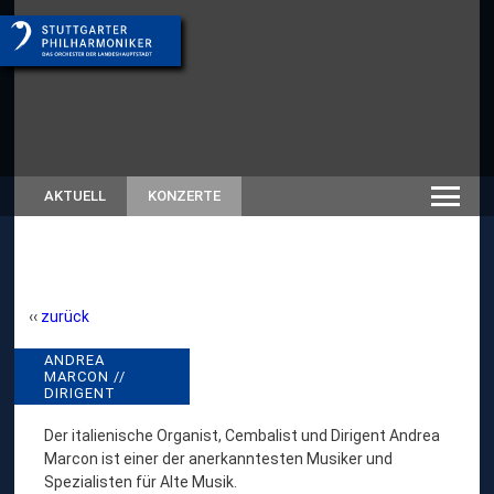
AKTUELL
KONZERTE
zurück
A
ANDREA
// RÜCKSCHAU SAISON
MARCON //
SPIELZEITEN-ARCHIV
N
DIRIGENT
D
Der italienische Organist, Cembalist und Dirigent Andrea
R
Marcon ist einer der anerkanntesten Musiker und
E
Spezialisten für Alte Musik.