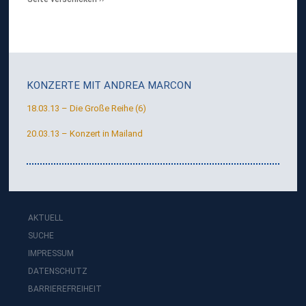
KONZERTE MIT
ANDREA MARCON
18.03.13 – Die Große Reihe (6)
20.03.13 – Konzert in Mailand
AKTUELL
SUCHE
IMPRESSUM
DATENSCHUTZ
BARRIEREFREIHEIT