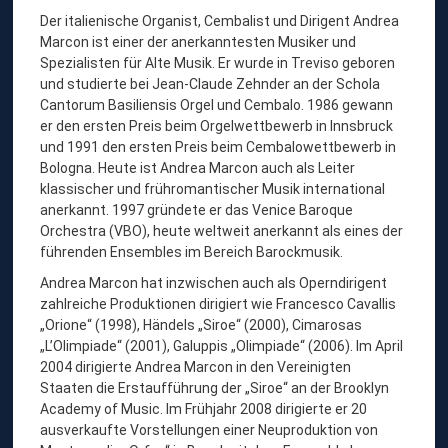
A
Der italienische Organist, Cembalist und Dirigent Andrea
M
Marcon ist einer der anerkanntesten Musiker und
Spezialisten für Alte Musik. Er wurde in Treviso geboren
A
und studierte bei Jean-Claude Zehnder an der Schola
R
Cantorum Basiliensis Orgel und Cembalo. 1986 gewann
C
er den ersten Preis beim Orgelwettbewerb in Innsbruck
und 1991 den ersten Preis beim Cembalowettbewerb in
O
Bologna. Heute ist Andrea Marcon auch als Leiter
N
klassischer und frühromantischer Musik international
,
anerkannt. 1997 gründete er das Venice Baroque
Orchestra (VBO), heute weltweit anerkannt als eines der
D
führenden Ensembles im Bereich Barockmusik.
I
Andrea Marcon hat inzwischen auch als Operndirigent
R
zahlreiche Produktionen dirigiert wie Francesco Cavallis
I
„Orione“ (1998), Händels „Siroe“ (2000), Cimarosas
G
„L’Olimpiade“ (2001), Galuppis „Olimpiade“ (2006). Im April
2004 dirigierte Andrea Marcon in den Vereinigten
E
Staaten die Erstaufführung der „Siroe“ an der Brooklyn
N
Academy of Music. Im Frühjahr 2008 dirigierte er 20
T
ausverkaufte Vorstellungen einer Neuproduktion von