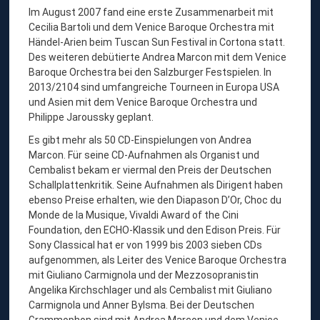
Im August 2007 fand eine erste Zusammenarbeit mit
Cecilia Bartoli und dem Venice Baroque Orchestra mit
Händel-Arien beim Tuscan Sun Festival in Cortona statt.
Des weiteren debütierte Andrea Marcon mit dem Venice
Baroque Orchestra bei den Salzburger Festspielen. In
2013/2104 sind umfangreiche Tourneen in Europa USA
und Asien mit dem Venice Baroque Orchestra und
Philippe Jaroussky geplant.
Es gibt mehr als 50 CD-Einspielungen von Andrea
Marcon. Für seine CD-Aufnahmen als Organist und
Cembalist bekam er viermal den Preis der Deutschen
Schallplattenkritik. Seine Aufnahmen als Dirigent haben
ebenso Preise erhalten, wie den Diapason D’Or, Choc du
Monde de la Musique, Vivaldi Award of the Cini
Foundation, den ECHO-Klassik und den Edison Preis. Für
Sony Classical hat er von 1999 bis 2003 sieben CDs
aufgenommen, als Leiter des Venice Baroque Orchestra
mit Giuliano Carmignola und der Mezzosopranistin
Angelika Kirchschlager und als Cembalist mit Giuliano
Carmignola und Anner Bylsma. Bei der Deutschen
Grammophon sind mit Andrea Marcon und dem Venice