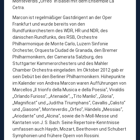
Monteverdis „Orfeo“ in Basel mit dem Ensemble La
Cetra.
Marcon ist regelmäßiger Gastdirigent an der Oper
Frankfurt und wurde bereits von den
Rundfunkorchestern des WDR, HR und NDR, des
dänischen Rundfunks, des RSB, Orchestre
Philharmonique de Monte Carlo, Luzern Sinfonie
Orchester, Orquesta Ciudad de Granada, den Bremer
Philharmonikern, der Camerata Salzburg, des
Stuttgarter Kammerorchesters und des Mahler
Chamber Orchestra eingeladen. Im Oktober 2012 gab er
sein Debüt bei den Berliner Philharmonikern. Höhepunkte
im Kalender von Andrea Marcon waren Aufführungen von
Marcellos „Il trionfo della Musica e della Poesia“, Vivaldis
„Orlando Furioso“, „Atenaide“, „Tito Manlio“, „Gloria“,
„Magnificat“ und „Juditha Triumphans“, Cavallis „Calisto“
und „Giasone“, Monteverdis „Orfeo“, Händels „Messias“,
„Ariodante“ und „Alcina“, sowie die h-Moll-Messe und
Kantaten von J. S. Bach. Seine Repertoire-Kenntnisse
umfassen auch Haydn, Mozart, Beethoven und Schubert
Symphonien und frühere Opern von Rossini.