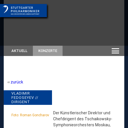
AKTUELL
KONZERTE
zurück
V
VLADIMIR
// RÜCKSCHAU SAISON
FEDOSEYEV //
SPIELZEITEN-ARCHIV
L
DIRIGENT
A
Der Künstlerischer Direktor und
D
Foto: Roman Goncharov
Chefdirigent des Tschaikowsky-
I
Symphonieorchesters Moskau,