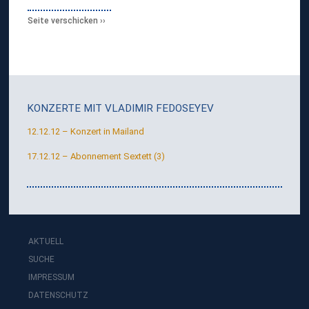
Seite verschicken
KONZERTE MIT
VLADIMIR FEDOSEYEV
12.12.12 – Konzert in Mailand
17.12.12 – Abonnement Sextett (3)
AKTUELL
SUCHE
IMPRESSUM
DATENSCHUTZ