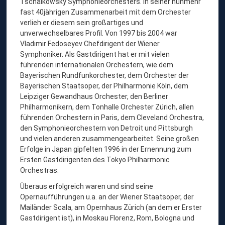
Tschaikowsky Symphonieorchesters. In seiner nunmehr
I
fast 40jährigen Zusammenarbeit mit dem Orchester
G
verlieh er diesem sein großartiges und
E
unverwechselbares Profil. Von 1997 bis 2004 war
Vladimir Fedoseyev Chefdirigent der Wiener
N
Symphoniker. Als Gastdirigent hat er mit vielen
T
führenden internationalen Orchestern, wie dem
Bayerischen Rundfunkorchester, dem Orchester der
Bayerischen Staatsoper, der Philharmonie Köln, dem
Leipziger Gewandhaus Orchester, den Berliner
Philharmonikern, dem Tonhalle Orchester Zürich, allen
führenden Orchestern in Paris, dem Cleveland Orchestra,
den Symphonieorchestern von Detroit und Pittsburgh
und vielen anderen zusammengearbeitet. Seine großen
Erfolge in Japan gipfelten 1996 in der Ernennung zum
Ersten Gastdirigenten des Tokyo Philharmonic
Orchestras.
Überaus erfolgreich waren und sind seine
Opernaufführungen u.a. an der Wiener Staatsoper, der
Mailänder Scala, am Opernhaus Zürich (an dem er Erster
Gastdirigent ist), in Moskau Florenz, Rom, Bologna und