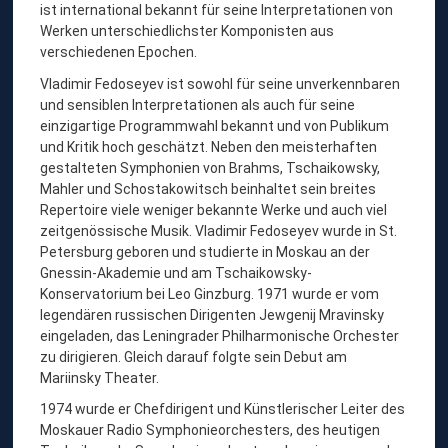
M
ist international bekannt für seine Interpretationen von
Werken unterschiedlichster Komponisten aus
I
verschiedenen Epochen.
R
Vladimir Fedoseyev ist sowohl für seine unverkennbaren
F
und sensiblen Interpretationen als auch für seine
E
einzigartige Programmwahl bekannt und von Publikum
und Kritik hoch geschätzt. Neben den meisterhaften
D
gestalteten Symphonien von Brahms, Tschaikowsky,
O
Mahler und Schostakowitsch beinhaltet sein breites
S
Repertoire viele weniger bekannte Werke und auch viel
zeitgenössische Musik. Vladimir Fedoseyev wurde in St.
E
Petersburg geboren und studierte in Moskau an der
Y
Gnessin-Akademie und am Tschaikowsky-
E
Konservatorium bei Leo Ginzburg. 1971 wurde er vom
legendären russischen Dirigenten Jewgenij Mravinsky
V
eingeladen, das Leningrader Philharmonische Orchester
,
zu dirigieren. Gleich darauf folgte sein Debut am
D
Mariinsky Theater.
I
1974 wurde er Chefdirigent und Künstlerischer Leiter des
R
Moskauer Radio Symphonieorchesters, des heutigen