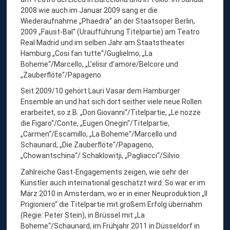
2008 wie auch im Januar 2009 sang er die
Wiederaufnahme „Phaedra“ an der Staatsoper Berlin,
2009 „Faust-Bal“ (Uraufführung Titelpartie) am Teatro
Real Madrid und im selben Jahr am Staatstheater
Hamburg „Cosi fan tutte“/Guglielmo, „La
Boheme“/Marcello, „L’elisir d’amore/Belcore und
„Zauberflöte“/Papageno.
Seit 2009/10 gehört Lauri Vasar dem Hamburger
Ensemble an und hat sich dort seither viele neue Rollen
erarbeitet, so z.B. „Don Giovanni“/Titelpartie, „Le nozze
die Figaro“/Conte, „Eugen Onegin“/Titelpartie,
„Carmen“/Escamillo, „La Boheme“/Marcello und
Schaunard, „Die Zauberflöte“/Papageno,
„Chowantschina“/ Schaklowitji, „Pagliacci“/Silvio.
Zahlreiche Gast-Engagements zeigen, wie sehr der
Künstler auch international geschätzt wird. So war er im
März 2010 in Amsterdam, wo er in einer Neuproduktion „Il
Prigioniero“ die Titelpartie mit großem Erfolg übernahm
(Regie: Peter Stein), in Brüssel mit „La
Boheme“/Schaunard, im Frühjahr 2011 in Düsseldorf in