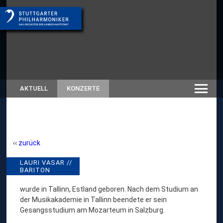
AKTUELL
KONZERTE
zurück
L
LAURI VASAR //
// RÜCKSCHAU SAISON
BARITON
SPIELZEITEN-ARCHIV
A
U
wurde in Tallinn, Estland geboren. Nach dem Studium an
der Musikakademie in Tallinn beendete er sein
R
Gesangsstudium am Mozarteum in Salzburg.
I