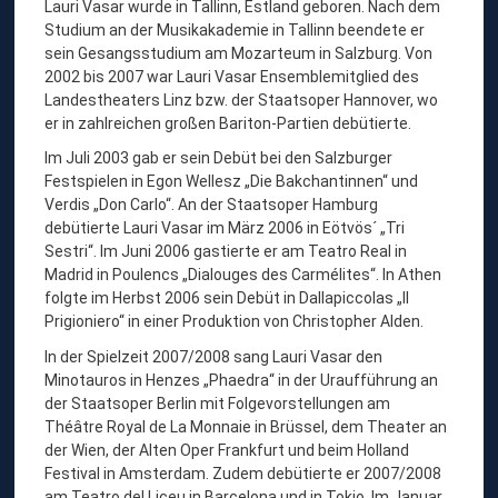
Lauri Vasar wurde in Tallinn, Estland geboren. Nach dem
V
Studium an der Musikakademie in Tallinn beendete er
A
sein Gesangsstudium am Mozarteum in Salzburg. Von
S
2002 bis 2007 war Lauri Vasar Ensemblemitglied des
Landestheaters Linz bzw. der Staatsoper Hannover, wo
A
er in zahlreichen großen Bariton-Partien debütierte.
R
Im Juli 2003 gab er sein Debüt bei den Salzburger
,
Festspielen in Egon Wellesz „Die Bakchantinnen“ und
B
Verdis „Don Carlo“. An der Staatsoper Hamburg
debütierte Lauri Vasar im März 2006 in Eötvös´ „Tri
A
Sestri“. Im Juni 2006 gastierte er am Teatro Real in
R
Madrid in Poulencs „Dialouges des Carmélites“. In Athen
I
folgte im Herbst 2006 sein Debüt in Dallapiccolas „Il
Prigioniero“ in einer Produktion von Christopher Alden.
T
O
In der Spielzeit 2007/2008 sang Lauri Vasar den
Minotauros in Henzes „Phaedra“ in der Uraufführung an
N
der Staatsoper Berlin mit Folgevorstellungen am
Théâtre Royal de La Monnaie in Brüssel, dem Theater an
der Wien, der Alten Oper Frankfurt und beim Holland
Festival in Amsterdam. Zudem debütierte er 2007/2008
am Teatro del Liceu in Barcelona und in Tokio. Im Januar