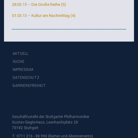
28.02.13 – Die Große Reihe (5)
01.03.13 – Kultur am Nachmittag (4)
AKTUELL
SUCHE
IMPRESSUM
DATENSCHUTZ
BARRIEREFREIHEIT
Geschäftsstelle der Stuttgarter Philharmoniker
Gustav-Siegle-Haus, Leonhardsplatz 28
70182 Stuttgart
T: 0711 216 - 88 990 (Karten und Abonnements)