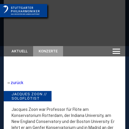
AKTUELL
KONZERTE
zurück
J
JACQUES ZOON //
// RÜCKSCHAU SAISON
SOLOFLÖTIST
SPIELZEITEN-ARCHIV
A
C
Jacques Zoon war Professor für Flöte am
Konservatorium Rotterdam, der Indiana University, am
Q
New England Conservatory und der Boston University. Er
U
lehrt er am Genfer Konservatorium und in Madrid an der