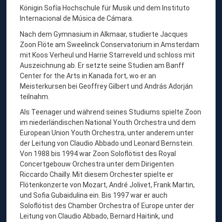
E
Königin Sofía Hochschule für Musik und dem Instituto
Internacional de Música de Cámara.
S
Z
Nach dem Gymnasium in Alkmaar, studierte Jacques
Zoon Flöte am Sweelinck Conservatorium in Amsterdam
O
mit Koos Verheul und Harrie Starreveld und schloss mit
O
Auszeichnung ab. Er setzte seine Studien am Banff
N
Center for the Arts in Kanada fort, wo er an
Meisterkursen bei Geoffrey Gilbert und András Adorján
,
teilnahm.
S
Als Teenager und während seines Studiums spielte Zoon
O
im niederländischen National Youth Orchestra und dem
L
European Union Youth Orchestra, unter anderem unter
der Leitung von Claudio Abbado und Leonard Bernstein.
O
Von 1988 bis 1994 war Zoon Soloflötist des Royal
F
Concertgebouw Orchestra unter dem Dirigenten
L
Riccardo Chailly. Mit diesem Orchester spielte er
Flötenkonzerte von Mozart, André Jolivet, Frank Martin,
Ö
und Sofia Gubaidulina ein. Bis 1997 war er auch
T
Soloflötist des Chamber Orchestra of Europe unter der
I
Leitung von Claudio Abbado, Bernard Haitink, und