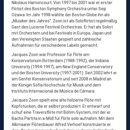
Nikolaus Harnoncourt. Von 1997 bis 2001 war er erster
S
Flötist des Boston Symphony Orchestra unter Seiji
T
Ozawa. Im Jahr 1998 wählte der Boston Globe ihn als
„Musiker des Jahres“. Zoon ist als Soloflötist regelmäßig
Gast des Lucerne Festival Orchestras. Er hat als Solist
mit Orchestern und bei Festivals in Europa, Japan und
den Vereinigten Staaten gespielt und zahlreiche
Aufnahmen für verschiedene Labels gemacht.
Jacques Zoon war Professor für Flöte am
Konservatorium Rotterdam (1988-1992), der Indiana
University (1994-1997), am New England Conservatory
und der Boston University (1997-2001). Seit 2002 lehrt er
am Genfer Konservatorium und seit 2008 in Madrid an
der Königin Sofía Hochschule für Musik und dem
Instituto Internacional de Música de Cámara.
Jacques Zoon spielt eine alte hölzerne Flöte mit
Kopfstücken, die er selbst produziert. Er entwarf und
schuf eine Traversflöte mit Böhm-System, mit der er
Bachs Partita in a-Moll für Flöte solo aufnahm. Mit dem
Alkmaarer Flötenbauer Alfred Verhoef konstruierte er