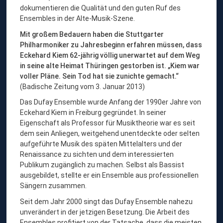
E
dokumentieren die Qualität und den guten Ruf des
Ensembles in der Alte-Musik-Szene.
N
S
Mit großem Bedauern haben die Stuttgarter
Philharmoniker zu Jahresbeginn erfahren müssen, dass
E
Eckehard Kiem 62-jährig völlig unerwartet auf dem Weg
M
in seine alte Heimat Thüringen gestorben ist. „Kiem war
B
voller Pläne. Sein Tod hat sie zunichte gemacht.“
(Badische Zeitung vom 3. Januar 2013)
L
Das Dufay Ensemble wurde Anfang der 1990er Jahre von
E
Eckehard Kiem in Freiburg gegründet. In seiner
,
Eigenschaft als Professor für Musiktheorie war es seit
V
dem sein Anliegen, weitgehend unentdeckte oder selten
aufgeführte Musik des späten Mittelalters und der
O
Renaissance zu sichten und dem interessierten
K
Publikum zugänglich zu machen. Selbst als Bassist
A
ausgebildet, stellte er ein Ensemble aus professionellen
Sängern zusammen.
L
E
Seit dem Jahr 2000 singt das Dufay Ensemble nahezu
unverändert in der jetzigen Besetzung. Die Arbeit des
N
Ensembles profitiert von der Tatsache, dass die meisten