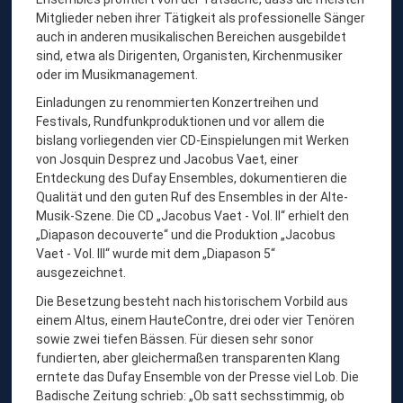
S
Mitglieder neben ihrer Tätigkeit als professionelle Sänger
E
auch in anderen musikalischen Bereichen ausgebildet
sind, etwa als Dirigenten, Organisten, Kirchenmusiker
M
oder im Musikmanagement.
B
Einladungen zu renommierten Konzertreihen und
L
Festivals, Rundfunkproduktionen und vor allem die
E
bislang vorliegenden vier CD-Einspielungen mit Werken
von Josquin Desprez und Jacobus Vaet, einer
Entdeckung des Dufay Ensembles, dokumentieren die
Qualität und den guten Ruf des Ensembles in der Alte-
Musik-Szene. Die CD „Jacobus Vaet - Vol. II“ erhielt den
„Diapason decouverte“ und die Produktion „Jacobus
Vaet - Vol. III“ wurde mit dem „Diapason 5“
ausgezeichnet.
Die Besetzung besteht nach historischem Vorbild aus
einem Altus, einem HauteContre, drei oder vier Tenören
sowie zwei tiefen Bässen. Für diesen sehr sonor
fundierten, aber gleichermaßen transparenten Klang
erntete das Dufay Ensemble von der Presse viel Lob. Die
Badische Zeitung schrieb: „Ob satt sechsstimmig, ob