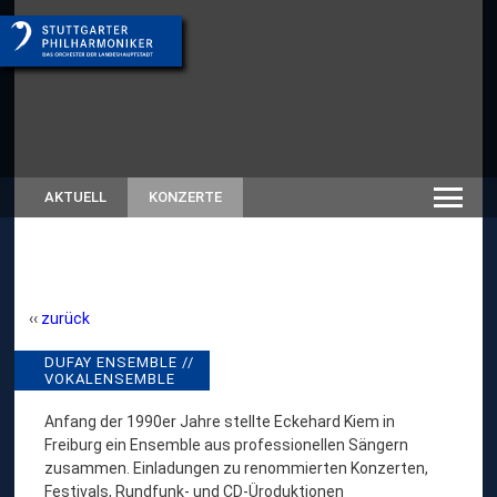
AKTUELL
KONZERTE
zurück
D
DUFAY ENSEMBLE //
// RÜCKSCHAU SAISON
VOKALENSEMBLE
SPIELZEITEN-ARCHIV
U
F
Anfang der 1990er Jahre stellte Eckehard Kiem in
Freiburg ein Ensemble aus professionellen Sängern
A
zusammen. Einladungen zu renommierten Konzerten,
Y
Festivals, Rundfunk- und CD-Üroduktionen