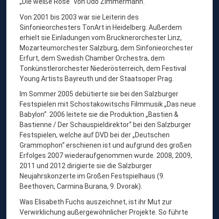
„Die weiße Rose“ von Udo Zimmermann.
N
Von 2001 bis 2003 war sie Leiterin des
T
Sinfonieorchesters TonArt in Heidelberg. Außerdem
I
erhielt sie Einladungen vom Brucknerorchester Linz,
N
Mozarteumorchester Salzburg, dem Sinfonieorchester
Erfurt, dem Swedish Chamber Orchestra, dem
Tonkünstlerorchester Niederösterreich, dem Festival
Young Artists Bayreuth und der Staatsoper Prag.
Im Sommer 2005 debütierte sie bei den Salzburger
Festspielen mit Schostakowitschs Filmmusik „Das neue
Babylon“. 2006 leitete sie die Produktion „Bastien &
Bastienne / Der Schauspieldirektor“ bei den Salzburger
Festspielen, welche auf DVD bei der „Deutschen
Grammophon“ erschienen ist und aufgrund des großen
Erfolges 2007 wiederaufgenommen wurde. 2008, 2009,
2011 und 2012 dirigierte sie die Salzburger
Neujahrskonzerte im Großen Festspielhaus (9.
Beethoven, Carmina Burana, 9. Dvorak).
Was Elisabeth Fuchs auszeichnet, ist ihr Mut zur
Verwirklichung außergewöhnlicher Projekte. So führte