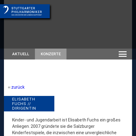
AKTUELL
KONZERTE
zurück
E
ELISABETH
// RÜCKSCHAU SAISON
FUCHS //
SPIELZEITEN-ARCHIV
L
DIRIGENTIN
I
Kinder- und Jugendarbeit ist Elisabeth Fuchs ein großes
S
Anliegen. 2007 gründete sie die Salzburger
A
Kinderfestspiele, die inzwischen eine unvergleichliche