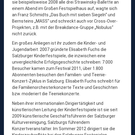
sie beispielsweise 2008 alle drei Strawinsky-Ballette an
einem Abend im Großen Festspielhaus auf, wagte sich
an Franz Schmidts „Das Buch mit sieben Siegeln“ und
Bernsteins „MASS“ und schreckt auch vor Cross-Over-
Projekten, z.B. mit der Breakdance-Gruppe „Nobulus“
nicht zurück.
Ein großes Anliegen ist ihr zudem die Kinder- und
Jugendarbeit. 2007 gründete Elisabeth Fuchs die
Salzburger Kinderfestspiele, die inzwischen eine
unvergleichliche Erfolgsgeschichte schreiben: 7.000
Besucher kamen zum Festival 2011, über 1.800
Abonnenten besuchen den Familien- und Teenie-
Konzert-Zyklus in Salzburg. Elisabeth Fuchs schreibt für
die Familienorchesterkonzerte Texte und Geschichten
bzw. moderiert die Teeniekonzerte.
Neben ihrer internationalen Dirigiertätigkeit und
künstlerischen Leitung der Kinderfestspiele ist sie seit
2009 künstlerische Geschäftsführerin der Salzburger
Kulturvereinigung, Salzburgs führendem
Konzertveranstalter. Im Sommer 2012 dirigiert sie die
Kinderzauberflöte bei den Salzburger Festspielen.