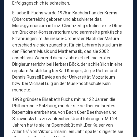
B
Erfolgsgeschichte schreiben.
E
Elisabeth Fuchs wurde 1976 in Kirchdorf an der Krems
(Oberösterreich) geboren und absolvierte das
T
Musikgymnasium in Linz. Gleichzeitig studierte sie Oboe
H
am Bruckner-Konservatorium und sammelte praktische
F
Erfahrungen im Jeunesse-Orchester. Nach der Matura
entschied sie sich zunächst für ein Lehramtsstudium in
U
den Fächern Musik und Mathematik, das sie 2002
C
abschloss. Während dieser Jahre erhielt sie ersten
H
Dirigierunterricht bei Herbert Böck, der schließlich in eine
reguläre Ausbildung bei Karl Kamper, Jorge Rotter und
S
Dennis Russell Davies an der Universität Mozarteum
,
bzw. bei Michael Luig an der Musikhochschule Köln
D
mündete.
I
1998 gründete Elisabeth Fuchs mit nur 22 Jahren die
R
Philharmonie Salzburg, mit der sie seither ein breites
Repertoire erarbeitete, von Bach über Beethoven und
I
Strawinsky bis zu zahlreichen Uraufführungen. Mit 24
G
Jahren hatte sie ihr Operndebüt mit „Der Kaiser von
E
Atlantis“ von Viktor Ullmann, ein Jahr später dirigierte sie