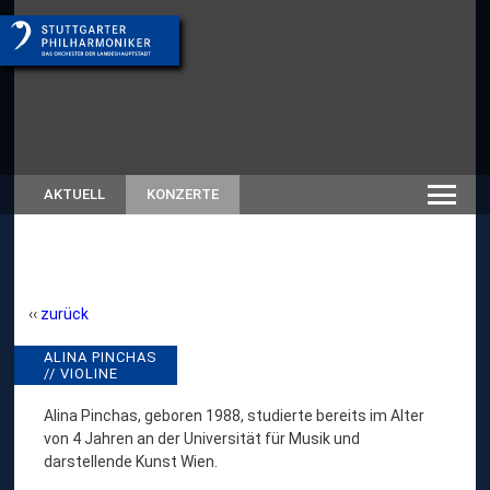
AKTUELL
KONZERTE
zurück
A
ALINA PINCHAS
// RÜCKSCHAU SAISON
// VIOLINE
SPIELZEITEN-ARCHIV
L
I
Alina Pinchas, geboren 1988, studierte bereits im Alter
von 4 Jahren an der Universität für Musik und
N
darstellende Kunst Wien.
A