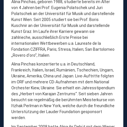
Alina Pinchas, geboren 1988, studierte bereits im Alter
P
von 4 Jahren bei Prof. Eugenia Polatschek und Juri
I
Polatschek an der Universität für Musik und darstellende
N
Kunst Wien. Seit 2005 studiert sie bei Prof. Boris
Kuschnir an der Universität für Musik und darstellende
C
Kunst Graz. Im Laufe ihrer Karriere gewann sie
H
zahlrieche, ausschließlich Erste Preise bei
A
internationalen Wettbewerben u.a. Laureate de la
Fondation CZIFFRA, Paris; Stresa, Italien; San Bartolomeo
S
„Rovero d'oro“, Italien.
,
Alina Pinchas konzertierte u.a. in Deutschland,
V
Frankreich, Italien, Israel, Rumänien, Tschechien, Ungarn,
I
Ukraine, Amerika, China und Japan. Live-Auftritte folgten
im ORF und mehrere CD-Aufnahmen mit dem National
O
Orchester Kiew, Ukraine. Sie erhielt ein Jahresstipendium
L
des „Herbert von Karajan Zentrums“. Seit sieben Jahren
I
besucht sie regelmäßig die berühmten Meisterkurse von
Itzhak Perlman in New York, welche durch die freundliche
N
Unterstützung der Lauder Foundation gesponsort
E
werden.
Im September 2008 hatte Alina ihr Debüt mit dem Wiener