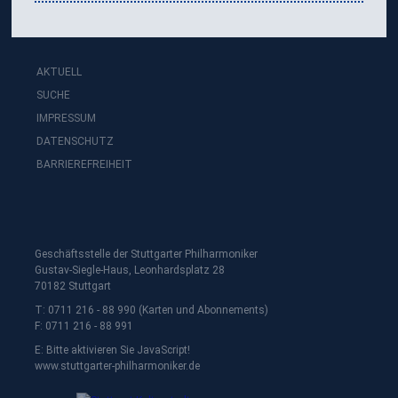
AKTUELL
SUCHE
IMPRESSUM
DATENSCHUTZ
BARRIEREFREIHEIT
Geschäftsstelle der Stuttgarter Philharmoniker
Gustav-Siegle-Haus, Leonhardsplatz 28
70182 Stuttgart
T: 0711 216 - 88 990 (Karten und Abonnements)
F: 0711 216 - 88 991
E:
Bitte aktivieren Sie JavaScript!
www.stuttgarter-philharmoniker.de