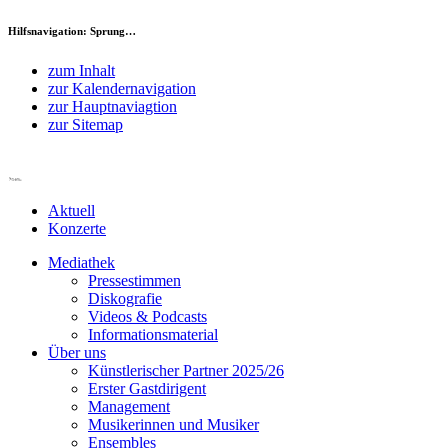
Hilfsnavigation: Sprung…
zum Inhalt
zur Kalendernavigation
zur Hauptnaviagtion
zur Sitemap
Aktuell
Konzerte
Mediathek
Pressestimmen
Diskografie
Videos & Podcasts
Informationsmaterial
Über uns
Künstlerischer Partner 2025/26
Erster Gastdirigent
Management
Musikerinnen und Musiker
Ensembles