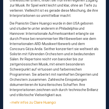
chinesischer Eltern, findet sie früh ihren eigenen Zugang
E
zur Musik. Ihr Spiel wirkt leicht und klar, ohne an Tiefe zu
H
verlieren. Vielleicht ist es gerade diese Mischung, die ihre
Interpretationen so unmittelbar macht.
U
A
Die Pianistin Claire Huangci wurde in den USA geboren
und studierte unter anderem in Philadelphia und
N
Hannover. Internationale Aufmerksamkeit erlangte sie
G
durch Preise bei renommierten Wettbewerben wie dem
C
Internationalen ARD-Musikwettbewerb und dem
Concours Géza Anda. Seither konzertiert sie weltweit als
I
Solistin mit führenden Orchestern und in bedeutenden
,
Sälen. Ihr Repertoire reicht von barocker bis zur
K
zeitgenössischen Musik, mit einem besonderen
Schwerpunkt auf virtuosen und farbenreichen
L
Programmen. Sie arbeitet mit namhaften Dirigenten und
A
Orchestern zusammen. Zahlreiche Einspielungen
V
dokumentieren ihr künstlerisches Schaffen. Ihre
Interpretationen zeichnen sich durch technische Brillanz
I
und stilistische Vielseitigkeit aus.
E
mehr infos zu Claire Huangci
R