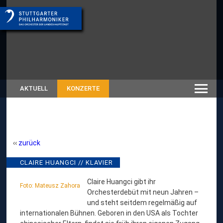
AKTUELL
KONZERTE
zurück
C
CLAIRE HUANGCI // KLAVIER
L
Claire Huangci gibt ihr
A
Foto: Mateusz Zahora
Orchesterdebüt mit neun Jahren –
I
und steht seitdem regelmäßig auf
internationalen Bühnen. Geboren in den USA als Tochter
R