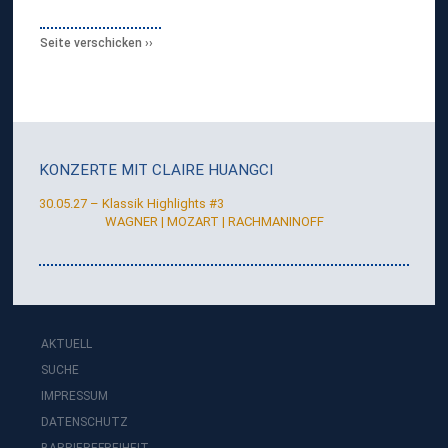
Seite verschicken
KONZERTE MIT
CLAIRE HUANGCI
30.05.27 – Klassik Highlights #3
WAGNER | MOZART | RACHMANINOFF
AKTUELL
SUCHE
IMPRESSUM
DATENSCHUTZ