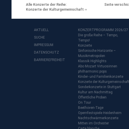
Alle Konzerte der Reihe:
Seite verschi
Konzerte der Kulturgemeinschaft
AKTUELL
KONZERTPROGRAMM 2026/27
Die große Reihe – Tempo,
SUCHE
Tempo!
IMPRESSUM
Konzerte
Sinfonische Horizonte –
DATENSCHUTZ
Musikmetropolen
BARRIEREFREIHEIT
Klassik Highlights
Abo Mozart Virtuosinnen
philharmonic pops
Kinder- und Familienkonzerte
Konzerte der Kulturgemeinschaf
Sonderkonzerte in Stuttgart
Kultur am Nachmittag
Öffentliche Proben
On Tour
Beethoven-Tage
Opernfestspiele Heidenheim
Nachtschwärmerkonzerte
Mitten im Orchester
Carte blanche