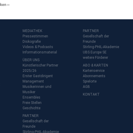
cken
MEDIATHEK
PARTNER
Pressestimmen
Gesellschaft der
Diskografie
Freunde
Videos & Podcasts
Stirling-PHIL-Akademie
Informationsmaterial
UBS Europe SE
weitere Förderer
ÜBER UNS
Künstlerischer Partner
ABO & KARTEN
2025/26
Kartenservice
Erster Gastdirigent
Abonnements
Management
Spielorte
t
Musikerinnen und
AGB
Musiker
KONTAKT
Ensembles
Freie Stellen
Geschichte
PARTNER
Gesellschaft der
Freunde
Stirling-PHIL-Akademie