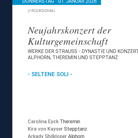
DONNERSTAG
01. JANUAR 2026
// RÜCKSCHAU
Neujahrskonzert der
Kulturgemeinschaft
WERKE DER STRAUSS - DYNASTIE UND KONZER
ALPHORN, THEREMIN UND STEPPTANZ
- SELTENE SOLI -
Carolina Eyck
Theremin
Kira von Kayser
Stepptanz
Arkady Shilkloper
Alphorn