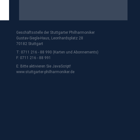
Geschäftsstelle der Stuttgarter Philharmoniker
Gustav-Siegle-Haus, Leonhardsplatz 28
70182 Stuttgart
T: 0711 216 - 88 990 (Karten und Abonnements)
F: 0711 216 - 88 991
E:
Bitte aktivieren Sie JavaScript!
www.stuttgarter-philharmoniker.de