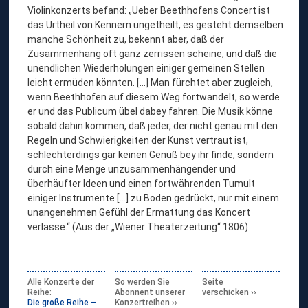
Violinkonzerts befand: „Ueber Beethhofens Concert ist
das Urtheil von Kennern ungetheilt, es gesteht demselben
manche Schönheit zu, bekennt aber, daß der
Zusammenhang oft ganz zerrissen scheine, und daß die
unendlichen Wiederholungen einiger gemeinen Stellen
leicht ermüden könnten. […] Man fürchtet aber zugleich,
wenn Beethhofen auf diesem Weg fortwandelt, so werde
er und das Publicum übel dabey fahren. Die Musik könne
sobald dahin kommen, daß jeder, der nicht genau mit den
Regeln und Schwierigkeiten der Kunst vertraut ist,
schlechterdings gar keinen Genuß bey ihr finde, sondern
durch eine Menge unzusammenhängender und
überhäufter Ideen und einen fortwährenden Tumult
einiger Instrumente […] zu Boden gedrückt, nur mit einem
unangenehmen Gefühl der Ermattung das Koncert
verlasse.“ (Aus der „Wiener Theaterzeitung“ 1806)
Alle Konzerte der
So werden Sie
Seite
Reihe:
Abonnent unserer
verschicken
Die große Reihe –
Konzertreihen