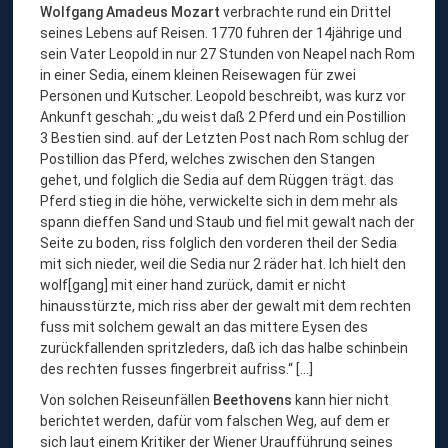
Wolfgang Amadeus Mozart
verbrachte rund ein Drittel
seines Lebens auf Reisen. 1770 fuhren der 14jährige und
sein Vater Leopold in nur 27 Stunden von Neapel nach Rom
in einer Sedia, einem kleinen Reisewagen für zwei
Personen und Kutscher. Leopold beschreibt, was kurz vor
Ankunft geschah: „du weist daß 2 Pferd und ein Postillion
3 Bestien sind. auf der Letzten Post nach Rom schlug der
Postillion das Pferd, welches zwischen den Stangen
gehet, und folglich die Sedia auf dem Rüggen trägt. das
Pferd stieg in die höhe, verwickelte sich in dem mehr als
spann dieffen Sand und Staub und fiel mit gewalt nach der
Seite zu boden, riss folglich den vorderen theil der Sedia
mit sich nieder, weil die Sedia nur 2 räder hat. Ich hielt den
wolf[gang] mit einer hand zurück, damit er nicht
hinausstürzte, mich riss aber der gewalt mit dem rechten
fuss mit solchem gewalt an das mittere Eysen des
zurückfallenden spritzleders, daß ich das halbe schinbein
des rechten fusses fingerbreit aufriss.“ […]
Von solchen Reiseunfällen
Beethovens
kann hier nicht
berichtet werden, dafür vom falschen Weg, auf dem er
sich laut einem Kritiker der Wiener Uraufführung seines