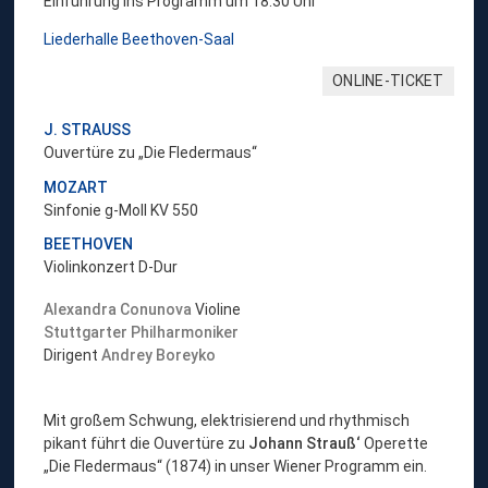
Einführung ins Programm um 18:30 Uhr
Liederhalle Beethoven-Saal
ONLINE-TICKET
J. STRAUSS
Ouvertüre zu „Die Fledermaus“
MOZART
Sinfonie g-Moll KV 550
BEETHOVEN
Violinkonzert D-Dur
Alexandra Conunova
Violine
Stuttgarter Philharmoniker
Dirigent
Andrey Boreyko
Mit großem Schwung, elektrisierend und rhythmisch
pikant führt die Ouvertüre zu
Johann Strauß‘
Operette
„Die Fledermaus“ (1874) in unser Wiener Programm ein.