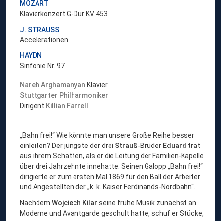
MOZART
s
Klavierkonzert G-Dur KV 453
c
h
J. STRAUSS
a
Accelerationen
b
HAYDN
o
Sinfonie Nr. 97
„
M
Nareh Arghamanyan
Klavier
o
Stuttgarter Philharmoniker
z
Dirigent
Killian Farrell
a
r
t
„Bahn frei!“ Wie könnte man unsere Große Reihe besser
-
einleiten? Der jüngste der drei
Strauß
-Brüder
Eduard
trat
V
aus ihrem Schatten, als er die Leitung der Familien-Kapelle
i
über drei Jahrzehnte innehatte. Seinen Galopp „Bahn frei!“
r
dirigierte er zum ersten Mal 1869 für den Ball der Arbeiter
t
und Angestellten der „k. k. Kaiser Ferdinands-Nordbahn“.
u
Nachdem
Wojciech Kilar
seine frühe Musik zunächst an
o
Moderne und Avantgarde geschult hatte, schuf er Stücke,
s