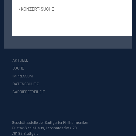
KONZERT-SUCHE
AKTUELL
SUCHE
IMPRESSUM
DATENSCHUTZ
BARRIEREFREIHEIT
Geschäftsstelle der Stuttgarter Philharmoniker
Gustav-Siegle-Haus, Leonhardsplatz 28
70182 Stuttgart