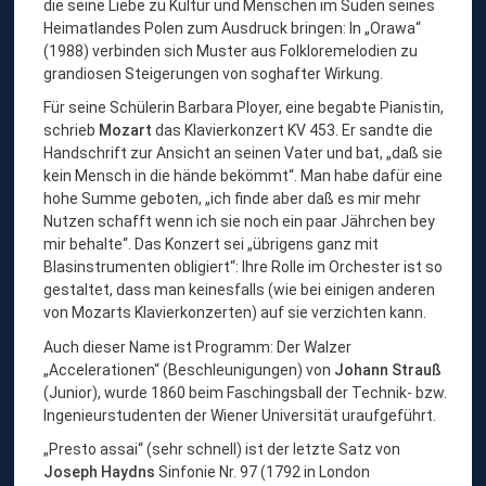
die seine Liebe zu Kultur und Menschen im Süden seines
i
Heimatlandes Polen zum Ausdruck bringen: In „Orawa“
n
(1988) verbinden sich Muster aus Folkloremelodien zu
n
grandiosen Steigerungen von soghafter Wirkung.
e
n
Für seine Schülerin Barbara Ployer, eine begabte Pianistin,
“
schrieb
Mozart
das Klavierkonzert KV 453. Er sandte die
Handschrift zur Ansicht an seinen Vater und bat, „daß sie
kein Mensch in die hände bekömmt“. Man habe dafür eine
hohe Summe geboten, „ich finde aber daß es mir mehr
Nutzen schafft wenn ich sie noch ein paar Jährchen bey
mir behalte“. Das Konzert sei „übrigens ganz mit
Blasinstrumenten obligiert“: Ihre Rolle im Orchester ist so
gestaltet, dass man keinesfalls (wie bei einigen anderen
von Mozarts Klavierkonzerten) auf sie verzichten kann.
Auch dieser Name ist Programm: Der Walzer
„Accelerationen“ (Beschleunigungen) von
Johann Strauß
(Junior), wurde 1860 beim Faschingsball der Technik- bzw.
Ingenieurstudenten der Wiener Universität uraufgeführt.
„Presto assai“ (sehr schnell) ist der letzte Satz von
Joseph Haydns
Sinfonie Nr. 97 (1792 in London