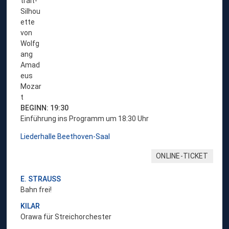
u
r
K
o
n
z
e
r
t
-
Ü
BEGINN: 19:30
b
Einführung ins Programm um 18:30 Uhr
e
Liederhalle Beethoven-Saal
r
s
ONLINE-TICKET
i
c
E. STRAUSS
h
Bahn frei!
t
W
KILAR
u
Orawa für Streichorchester
n