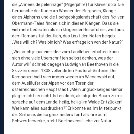
die „Années de pèlerinage“ (Pilgerjahre) für Klavier solo. Die
Geräusche der Ruder im Wasser des Bergsees, Klänge
eines Alphorns und die Hochgebirgslandschaft des fiktiven
Obermann-Tales finden sich in diesen Klängen. Dass sie
viel mehr bedeuten als ein klingender Reiseführer, wird aus
dem Romanzitat deutlich, das Liszt den Noten beigab:
„Was will ich? Was bin ich? Was erfrage ich von der Natur?“
„Wer auch je nur eine Idee vom Landleben erhalten, kann
sich ohne viele Überschriften selbst denken, was der
Autor will“ schrieb dagegen Ludwig van Beethoven in die
Skizzen seiner 1808 vollendeten Pastoral-Sinfonie. Der
Komponist hielt sich immer wieder im Wienerwald auf,
dem Ausläufer der Alpen vor den Toren der
österreichischen Hauptstadt. „Mein unglückseliges Gehör
plagt mich hier nicht. Ist es doch, als ob jeder Baum zu mir
spräche auf dem Lande: heilig, heilig! Im Walde Entzücken!
Wer kann alles ausdrücken?“ Er konnte es: Im Mittelpunkt
der Sinfonie, die so ganz anders tönt als ihre acht
Schwesterwerke, steht Beethovens Liebe zur Natur.