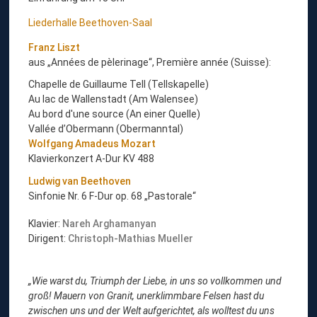
Liederhalle Beethoven-Saal
Franz Liszt
aus „Années de pèlerinage“, Première année (Suisse):
Chapelle de Guillaume Tell (Tellskapelle)
Au lac de Wallenstadt (Am Walensee)
Au bord d'une source (An einer Quelle)
Vallée d’Obermann (Obermanntal)
Wolfgang Amadeus Mozart
Klavierkonzert A-Dur KV 488
Ludwig van Beethoven
Sinfonie Nr. 6 F-Dur op. 68 „Pastorale“
Klavier:
Nareh Arghamanyan
Dirigent:
Christoph-Mathias Mueller
„Wie warst du, Triumph der Liebe, in uns so vollkommen und
groß! Mauern von Granit, unerklimmbare Felsen hast du
zwischen uns und der Welt aufgerichtet, als wolltest du uns