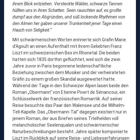
ihrem Blick entziehen. Versteckte Wälder, schwarze Tannen
hüllten uns in ihren Schatten. Seen rauschten auf, es grollte
dumpf aus den Abgründen, und süß lockende Rhythmen von
den Almen her gaben unserer Trunkenheit jener Tage einen
Hauch von Seligkeit.“
Mit schwärmerischen Worten erinnerte sich Gräfin Marie
d’Agoult an einen Aufenthalt mit ihrem Geliebten Franz
Liszt im schweizerischen Bex im Rhonetal. Die beiden
hatten sich 1835 dorthin geflüchtet, weil sich die zwei
Jahre zuvor in Paris begonnene leidenschaftliche
Beziehung zwischen dem Musiker und der verheirateten
Gräfin zu einem großen Skandal ausgeweitet hatte.
Während der Tage in den Schweizer Alpen lasen beide den
Roman „Obermann“ von Etienne Pivert de Sénancour, ein
Schlüsselwerk der französischen Romantik. Auf seiner
Reise besuchte das Paar den Walensee und die Wilhelm-
Tell-Kapelle. Das „Obermann-Tal“ dagegen existiert nur in
jenem Roman, der aus Briefen seines Titelhelden voll
melancholischer Seelenqualen und schwärmerischer
Naturbeschreibungen besteht. Jahre später komponierte
Liszt im Rückblick auf seine Reise- und Liebeserfahrungen