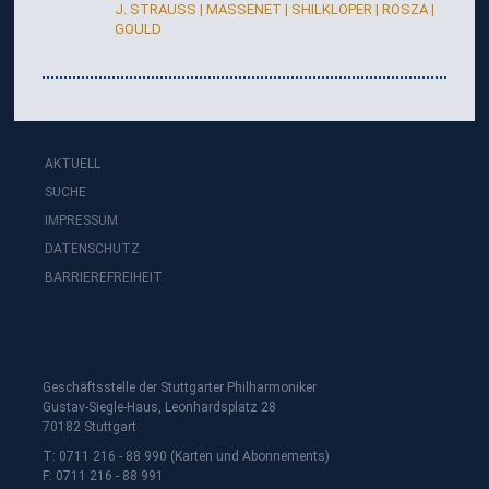
J. STRAUSS | MASSENET | SHILKLOPER | ROSZA |
GOULD
AKTUELL
SUCHE
IMPRESSUM
DATENSCHUTZ
BARRIEREFREIHEIT
Geschäftsstelle der Stuttgarter Philharmoniker
Gustav-Siegle-Haus, Leonhardsplatz 28
70182 Stuttgart
T: 0711 216 - 88 990 (Karten und Abonnements)
F: 0711 216 - 88 991