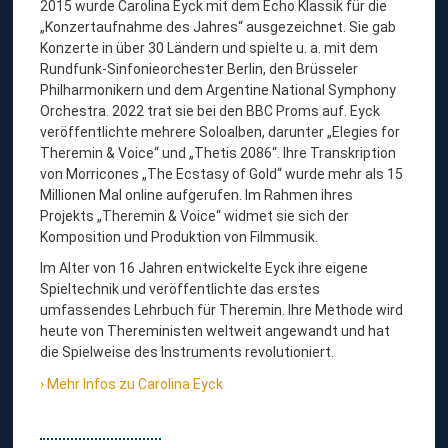
2015 wurde Carolina Eyck mit dem Echo Klassik für die
I
„Konzertaufnahme des Jahres“ ausgezeichnet. Sie gab
N
Konzerte in über 30 Ländern und spielte u. a. mit dem
A
Rundfunk-Sinfonieorchester Berlin, den Brüsseler
Philharmonikern und dem Argentine National Symphony
E
Orchestra. 2022 trat sie bei den BBC Proms auf. Eyck
Y
veröffentlichte mehrere Soloalben, darunter „Elegies for
C
Theremin & Voice“ und „Thetis 2086“. Ihre Transkription
von Morricones „The Ecstasy of Gold“ wurde mehr als 15
K
Millionen Mal online aufgerufen. Im Rahmen ihres
,
Projekts „Theremin & Voice“ widmet sie sich der
T
Komposition und Produktion von Filmmusik.
H
Im Alter von 16 Jahren entwickelte Eyck ihre eigene
Spieltechnik und veröffentlichte das erstes
E
umfassendes Lehrbuch für Theremin. Ihre Methode wird
R
heute von Thereministen weltweit angewandt und hat
E
die Spielweise des Instruments revolutioniert.
M
Mehr Infos zu Carolina Eyck
I
N