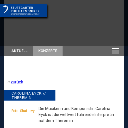
AKTUELL
KONZERTE
zurück
C
CAROLINA EYCK //
// RÜCKSCHAU
THEREMIN
SAISON 2025/26
A
R
Die Musikerin und Komponistin Carolina
Foto: Shai Levy
Eyck ist die weltweit führende Interpretin
O
auf dem Theremin.
L