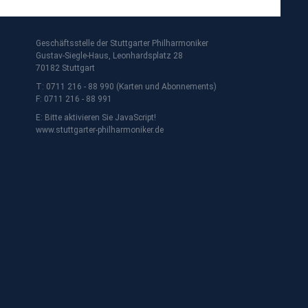
Geschäftsstelle der Stuttgarter Philharmoniker
Gustav-Siegle-Haus, Leonhardsplatz 28
70182 Stuttgart
T: 0711 216 - 88 990 (Karten und Abonnements)
F: 0711 216 - 88 991
E:
Bitte aktivieren Sie JavaScript!
www.stuttgarter-philharmoniker.de