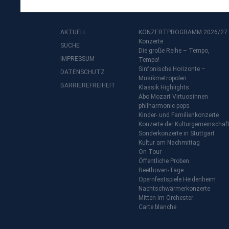
AKTUELL
KONZERTPROGRAMM 2026/27
Konzerte
SUCHE
Die große Reihe – Tempo,
IMPRESSUM
Tempo!
Sinfonische Horizonte –
DATENSCHUTZ
Musikmetropolen
BARRIEREFREIHEIT
Klassik Highlights
Abo Mozart Virtuosinnen
philharmonic pops
Kinder- und Familienkonzerte
Konzerte der Kulturgemeinschaf
Sonderkonzerte in Stuttgart
Kultur am Nachmittag
On Tour
Öffentliche Proben
Beethoven-Tage
Opernfestspiele Heidenheim
Nachtschwärmerkonzerte
Mitten im Orchester
Carte blanche