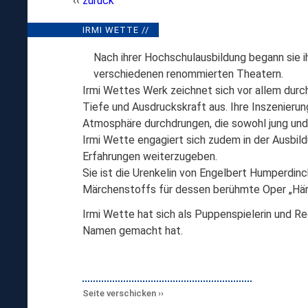
zurück
IRMI
IRMI WETTE //
// RÜCKSCHAU SAISON 2025/
WETTE
Nach ihrer Hochschulausbildung begann sie ih
verschiedenen renommierten Theatern.
Irmi Wettes Werk zeichnet sich vor allem durc
Tiefe und Ausdruckskraft aus. Ihre Inszenierun
Atmosphäre durchdrungen, die sowohl jung und a
Irmi Wette engagiert sich zudem in der Ausbild
Erfahrungen weiterzugeben.
Sie ist die Urenkelin von Engelbert Humperdin
Märchenstoffs für dessen berühmte Oper „Hän
Irmi Wette hat sich als Puppenspielerin und Regi
Namen gemacht hat.
Seite verschicken